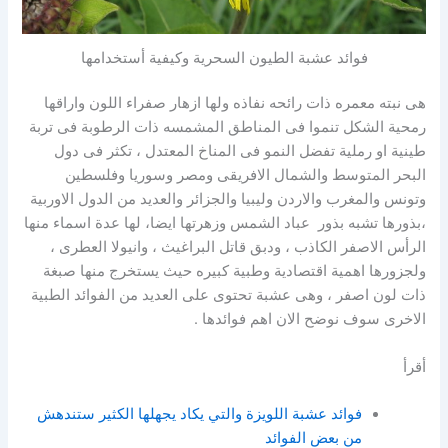
فوائد عشبة الطيون السحرية وكيفية أستخدامها
هى نبته معمره ذات رائحه نفاذه ولها ازهار صفراء اللون واراقها
رمحية الشكل تنموا فى المناطق المشمسه ذات الرطوبة فى تربة
طينية او رملية تفضل النمو فى المناخ المعتدل ، تكثر فى دول
البحر المتوسط والشمال الافريقى ومصر وسوريا وفلسطين
وتونس والمغرب والاردن وليبيا والجزائر والعديد من الدول الاوربية
،بذورها تشبه بذور عباد الشمس وزهرتها ايضا، لها عدة اسماء منها
الرأس الاصفر الكاذب ، ودبق قاتل البراغيث ، وانيولا العطرى ،
ولجزورها اهمية اقتصادية وطبية كبيره حيث يستخرج منها صبغة
ذات لون اصفر ، وهى عشبة تحتوى على العديد من الفوائد الطبية
الاخرى سوف نوضح الان اهم فوائدها .
أقرأ
فوائد عشبة اللويزة والتي يكاد يجهلها الكثير ستندهش
من بعض الفوائد