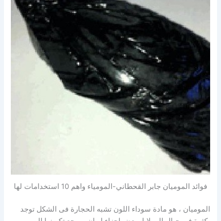
فوائد الموميان جابر القحطاني-المومياء واهم 10 استخدامات لها
الموميان ، هو مادة سوداء اللون تشبه الحجارة فى الشكل توجد
بكثرة فى جبال الهملايا وبعض اجزاء ايران ، يرجع تكوينها الى