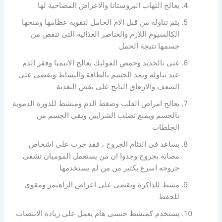
يعالح التهاب البروستاتا والاعراض المصاحبة لها
يتم تناوله من قبل الام الحامل لتقوية عظامها ومنحها
الكالسيوم اللازم والعناصر العذائية التى تنقص من
جسمها نتيجة الحمل
غنى بالحديد وحمض الفوليك يعالج الانيميا وفقر الدم
عند تناوله ويمد الجسم بالطاقة والنشاط ويقضى على
الضعف والارهاق الناتج على نقص التغذية
يعالج امراض القلب وضغط الدم ومنشط للدورة الدموية
بالجسم ويمنع تصلب الشرايين ويقى الجسم من
الجلطات
يساعد فى التئام الجروح ، فقد جرب على اشخاص
مصابة بجروح وجدوا ان من يستعمل الموميان تشفى
جروجه اسرع بكثير من من لم يستخدمها
مشط للذاكرة ويقضى على اعراض الزاهيمر ومقوى
للحفظ
يستخدم كمنشط جنسى هام يعمل على زيادة الانتصاب