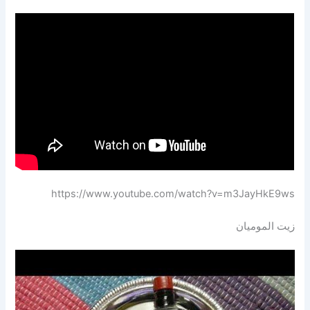
https://www.youtube.com/watch?v=m3JayHkE9ws
زيت الموميان