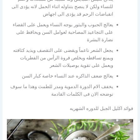
للنساء ولكن لا ينصح بتناوله اثناء الحمل لانه يؤدى الى
انقباضات الرحم قد يؤدى الى اجهاض
يعالج الحبوب والبثور بوجه النساء ويعمل على القضاء
على التجاعيد المصاحبة لعوامل السن ويحافظ على
نضارة البشرة
يجعل الشعر ناعماً ويقضى على التقصف ويذيد كثافته
ويمنع تساقطه ويخلص فروة الرأس من الفطريات
ويعمل على تقوية بوصيلات الشعر
يعالج ضعف الذاكره عند النساء خاصة كبار السن
يخفف الام الدورة الدموية ومدر للطمث وهذا ما سوف
نوضحه الان فى الكلمات القادمة
فوائد اكليل الجبل للدوره الشهريه