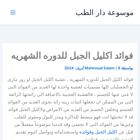
خطي
موسوعة دار الطب
لى
لمحتوى
فوائد اكليل الجبل للدوره الشهريه
بواسطة
8 أبريل، 2024
/
Mahmoud Salem
فوائد اكليل الجبل للدوره الشهريه ، عشبة اكليل الجبل او روز مارى
او الحصلبان كلها مسميات لعشبة واحدة لها العديد من الفوائد التى
لا غنى عنها للجسم ، فالعشبة العجيبة بالاضافة الى رائحتها الرائعة
التى من الممكن ان تجعلها كنبات زينه رائه تحوى العديد من الفوائد
للجسم وتخلص الجسم من العديد من الامراض ولاكليل الجبل فوائد
قد لا تتخيلها انت فهو منشط للذاكرة ومدر للبول ومقوى للقلب
وغيرها من الفوائد التى لا تحصى وقد قدمنا موضوعاً مفصلاً من
قبل عن
اكليل الجبل وفوائده
واستخداماته ونواصل اليوم تقديم
المذيد والمذيد من فوائده .