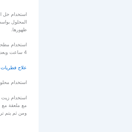
استخدام خل ال
المحلول بواسط
ظهورها.
استخدام مطحون
4 ساعت وبعدها تغسل القدمين وتجفف جيدا.
علاج فطريات ا
استخدام محلول
استخدام زيت 
مع ملعقة مع ز
ومن ثم يتم تركه لمدة لا تقل عن 5