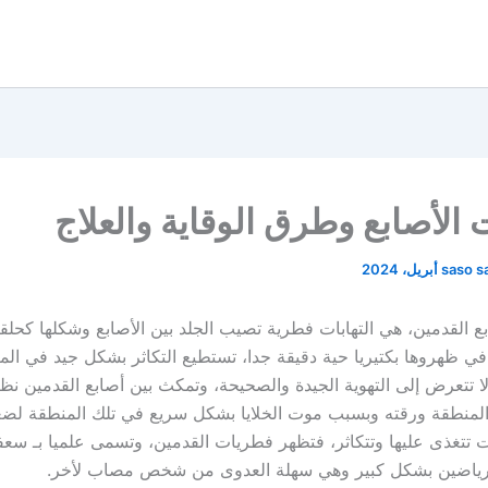
الأصابع وطرق الوقاية والعلاج
saso s
ع القدمين، هي التهابات فطرية تصيب الجلد بين الأصابع وشكلها كحلقة
ي ظهروها بكتيريا حية دقيقة جدا، تستطيع التكاثر بشكل جيد في المن
لا تتعرض إلى التهوية الجيدة والصحيحة، وتمكث بين أصابع القدمين ن
المنطقة ورقته وبسبب موت الخلايا بشكل سريع في تلك المنطقة لضعف
 تتغذى عليها وتتكاثر، فتظهر فطريات القدمين، وتسمى علميا بـ سعف
رياضين بشكل كبير وهي سهلة العدوى من شخص مصاب لأخر.