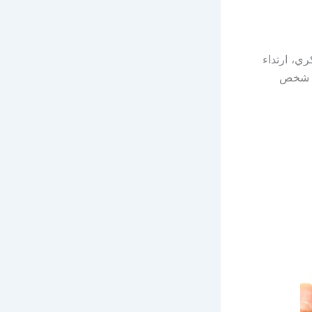
ري، ارتداء
ر شخص