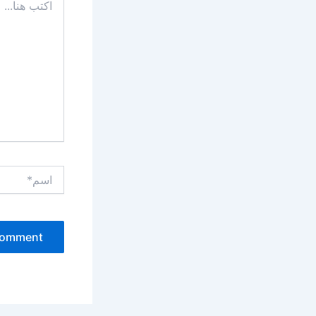
هنا...
اسم*