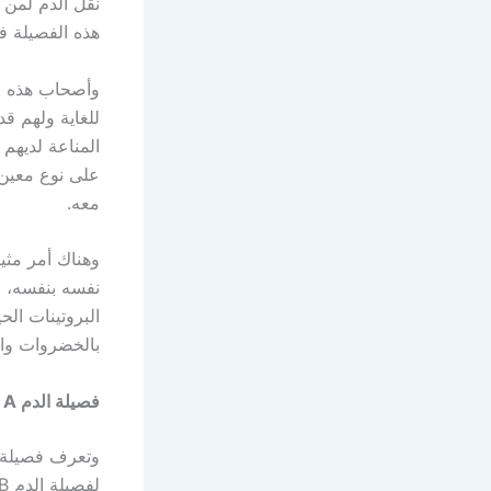
نقل الدم لمن 
هذه الفصيلة فه
وأصحاب هذه ال
للغاية ولهم ق
المناعة لديهم
على نوع معين م
معه.
وهناك أمر مثي
نفسه بنفسه، و
البروتينات ال
بالخضروات وال
فصيلة الدم
A
لفصيلة الدم AB وهناك أيضاً عدة مميزات لأصحاب هذه الفصيلة وهي كالآتي :