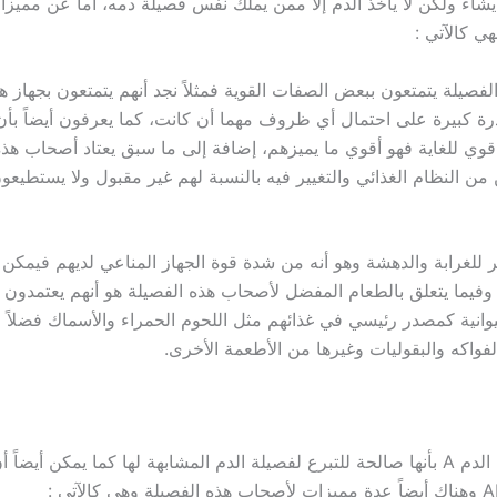
يشاء ولكن لا يأخذ الدم إلا ممن يملك نفس فصيلة دمه، أما عن ممي
ي كالآتي :
فصيلة يتمتعون ببعض الصفات القوية فمثلاً نجد أنهم يتمتعون بجها
درة كبيرة على احتمال أي ظروف مهما أن كانت، كما يعرفون أيضاً بأن
 قوي للغاية فهو أقوي ما يميزهم، إضافة إلى ما سبق يعتاد أصحاب هذه
ن النظام الغذائي والتغيير فيه بالنسبة لهم غير مقبول ولا يستطيعون
ر للغرابة والدهشة وهو أنه من شدة قوة الجهاز المناعي لديهم فيمكن 
فيما يتعلق بالطعام المفضل لأصحاب هذه الفصيلة هو أنهم يعتمدون 
حيوانية كمصدر رئيسي في غذائهم مثل اللحوم الحمراء والأسماك فضلاً 
فواكه والبقوليات وغيرها من الأطعمة الأخرى.
وتعرف فصيلة الدم A بأنها صالحة للتبرع لفصيلة الدم المشابهة لها كما يمكن أيضاً