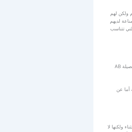
م ولكن لهم
ناعة لديهم
لتي تتناسب
وتعرف هذه الفصيلة بصلاحيتها للتبرع للفئة المشابهة لها كما يمكنها التبرع لحاملي فصيلة AB
 أما عن
ء ولكنها لا