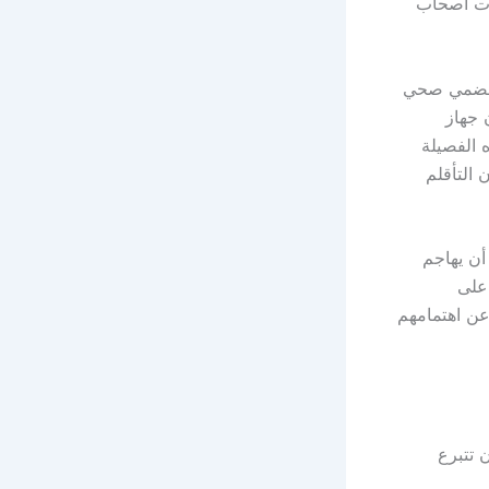
زات أصحاب
ز هضمي صحي
 جهاز
 الفصيلة
 التأقلم
أن يهاجم
على
عن اهتمامهم
 أن تتبرع