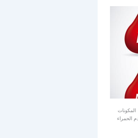
 المكونات
م الحمراء