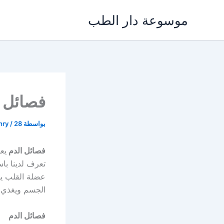
خطي
موسوعة دار الطب
لى
لمحتوى
فصائل ا
بواسطة
28 يناير، 2022
/
khry
فصائل الدم
يع
تعرف لدينا با
عضلة القلب يح
الجسم ويغذي 
فصائل الدم