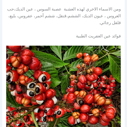
ومن الاسماء الاخري لهذه العشبة عصبة السوس ، عين الديك،حب
العروس ، عيون الديك، الششم،قنقل، ششم أحمر، عفروس، بليع،
قلقل رجائي.
فوائد عين العفريت الطبية