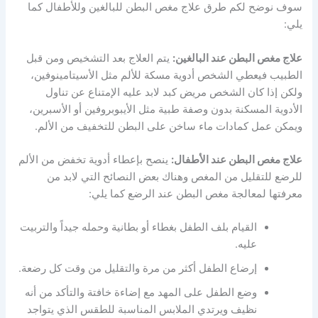
سوف نوضح لكم طرق علاج مغص البطن للبالغين وللأطفال كما
يلي:
علاج مغص البطن عند البالغين:
يتم العلاج بعد التشخيص ومن قبل
الطبيب فيعطي الشخص أدوية مسكة للألم مثل الأسيتامينوفين،
ولكن إذا كان الشخص مريض كبد لابد عليه الإمتناع عن تناول
الأدوية المسكنة بدون وصفة طبية مثل الأيبوبروفين أو الأسبرين،
ويمكن عمل كمادات ماء ساخن على البطن للتخفيف من الألم.
علاج مغص البطن عند الأطفال:
ينصح بإعطاء أدوية تخفض من الألم
للرضع للتقليل من المغص وهناك بعض النصائح التي لابد من
معرفتها لمعالجة مغص البطن عند الرضع كما يلي:
القيام بلف الطفل بغطاء أو بطانية وحمله جيداً والتربيت
عليه.
إرضاع الطفل أكثر من مرة والتقليل من وقت كل رضعة.
وضع الطفل على المهد مع إضاءة خافتة والتأكد من أنه
نظيف ويرتدي الملابس المناسبة للطقس الذي يتواجد