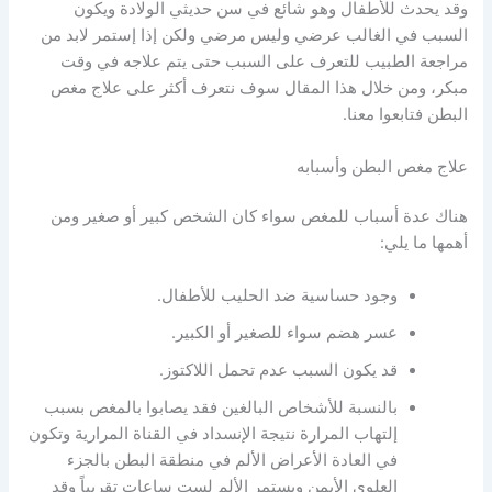
وقد يحدث للأطفال وهو شائع في سن حديثي الولادة ويكون
السبب في الغالب عرضي وليس مرضي ولكن إذا إستمر لابد من
مراجعة الطبيب للتعرف على السبب حتى يتم علاجه في وقت
مبكر، ومن خلال هذا المقال سوف نتعرف أكثر على علاج مغص
البطن فتابعوا معنا.
علاج مغص البطن وأسبابه
هناك عدة أسباب للمغص سواء كان الشخص كبير أو صغير ومن
أهمها ما يلي:
وجود حساسية ضد الحليب للأطفال.
عسر هضم سواء للصغير أو الكبير.
قد يكون السبب عدم تحمل اللاكتوز.
بالنسبة للأشخاص البالغين فقد يصابوا بالمغص بسبب
إلتهاب المرارة نتيجة الإنسداد في القناة المرارية وتكون
في العادة الأعراض الألم في منطقة البطن بالجزء
العلوي الأيمن ويستمر الألم لست ساعات تقريباً وقد