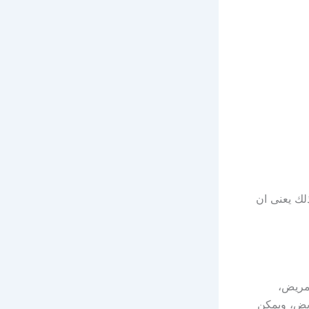
لك يعنى ان
لمريض،
يض، ويمكن