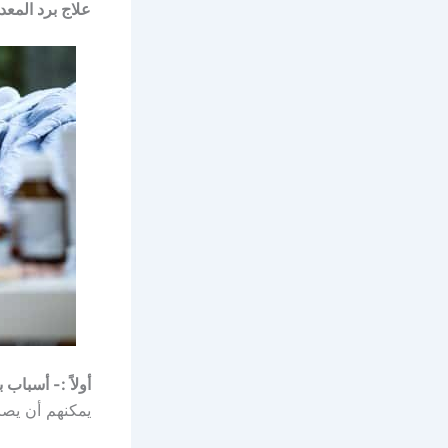
علاج برد المعد
أولاً :- أسباب 
يمكنهم أن يصاب