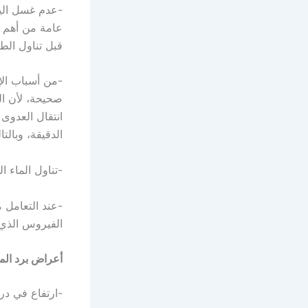
-عدم غسل اليد
عامة من أهم 
قبل تناول الطع
-من أسباب الإ
صحيحة، لأن ال
انتقال العدوى
الدقيقة، وبالت
-تناول الماء ا
-عند التعامل م
الفيروس الذي
أعراض برد المع
-ارتفاع في درج