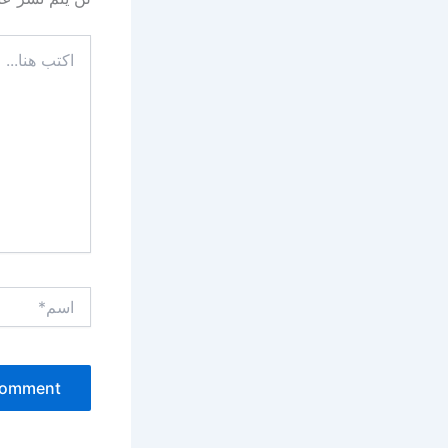
اكتب
هنا...
اسم*