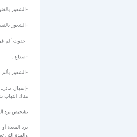
-الشعور بالغثي
-الشعور بالتقي
-حدوث ألم في
-صداع .
-الشعور بألم 
-إسهال مائي، 
هناك التهاب شد
تشخيص برد الم
برد المعدة أو
والمدة التي ت