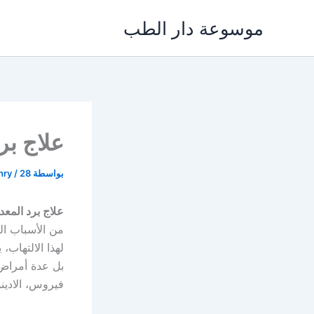
خطي
موسوعة دار الطب
لى
لمحتوى
علاج بر
بواسطة
28 يناير، 2022
/
khry
علاج برد المعد
من الأسباب ال
لهذا الالتهاب
بل عدة أمراض 
فيروس، الادين