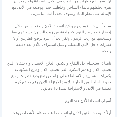
أن تضع بضع قطرات من الزيت في الأذن المصابة ولكن بعد أن
تقوم بخلطهم بالماء الساخن وخلطهم جيدا ووضعه في الأذن مع
الإمالة على بخار الماء وسوف تخف أذنك مباشرة .
سابعاً :-زيت الثوم يقوم بعلاج انسداد الأذن واحتقانها من خلال
إحضار فصين من الثوم و2 ملعقة من زيت الزيتون وسحقهم معا
وتسخينها مع زيت الزيتون ولكن بعد أن يبرد يوضع قطرتين أو 3
قطرات داخل الأذن المصابة وعمل استنزاف للأذن بعد دقيقة
واحدة .
ثامناً :-استخدام خل التفاح والكحول لعلاج الانسداد والاحتقان الذي
يصيب الأذن وتدمير البكتريا التي تصيب الأذن ومزج المكونات
بكميات متساوية والاستلقاء على جانب ووضع بضع قطرات ومنع
خروج الخليط من الخارج إلا بعد الامتزاج الأذن وقم بوضع كرة
قطنية في الأذن والاستراحة لمدة 10 دقائق .
أسباب انسداد الأذن عند النوم
أولاً :- يحدث طنين الأذن أو انسدادها عند معظم الأشخاص وقت