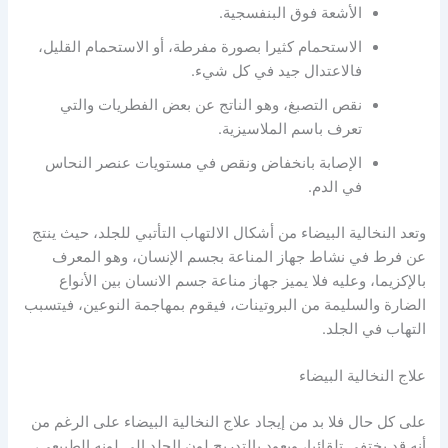
الأشعة فوق البنفسجية.
الاستحمام كثيرا بصورة مفرطة، أو الاستحمام القليل،
فالاعتدال جيد في كل شيء.
نقص التصبغ، وهو الناتج عن بعض الفطريات والتي
تعرف باسم الملاسيزية.
الإصابة بانخفاض ونقص في مستويات عنصر النحاس
في الدم.
وتعد النخالية البيضاء من أشكال الالتهاب التأتبي للجلد، حيث ينتج
عن فرط في نشاط جهاز المناعة بجسم الإنسان، وهو المعرف
بالإكزيما، وعليه فلا يميز جهاز مناعة جسم الانسان بين الأنواع
الضارة والسليمة من البروتينات، فيقوم بمهاجمة النوعين، فيتسبب
التهاب في الجلد.
علاج النخالية البيضاء
على كل حال فلا بد من إيجاد علاج النخالية البيضاء على الرغم من
أنه قد يختفي تلقائيا، ويعود بالتدريج لون الجلد إلى لونه الطبيعي،