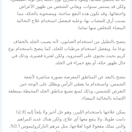
ولكن قد يستمر سنوات، ويعاني الشخص من ظهور الأعراض
واختفائها، وقد تكون هذه البقع ساخنة، ومصحوبة بالحكة، مما
يسبب أرق للمصاب بها، وعليه فيفضل استخدام علاج النخالية
البيضاء للتخلص منها تماما.
ينصح بالتقليل من استخدام الصابون، لأنه يصيب الجلد بالجفاف
نوعا ما، ويفضل استخدام مرطبات للجلد، كما ينصح باستخدام نوع
كريم بحيث يحتوي على السترويد، ولكن لفترة قصيرة، وذلك في
حال ظهور حكة، أو بقع حمراء في الجلد.
ينصح بالبعد عن المناطق المعرضة بصورة مباشرة لأشعة
الشمس، واستخدام ما يغطي الرأس ويظلل على الوجه حين
التعرض للشمس، وذلك لمنع تصبغ مناطق الجلد المحيطة بمنطقة
الإصابة بالنخالية البيضاء.
يمكن علاجها باستخدام الليزر، وهو حل أخير ولا يلجأ إليه إلا إذا
دامت طويلا، ولا ينفع معها أي علاج، ولكن هناك عديد المراهم
والتي تملك مفعولا قويا لعلاجها، مثل مرهم التاركروليموس 0.1%،