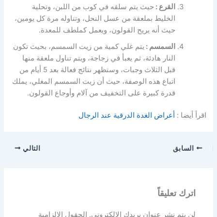
القرع :
حيث يتم سلقه في كوب من اللبن، وتحلية
الخليط بملعقة من عسل النحل، وتناوله مرة كل يومين،
حيث أنه يريح القولون، ويعمل كملطف للمعدة.
السمسم :
يتم غلي كمية من زيت السمسم، بحيث تكون
النار هادئة، ثم يعبأ في زجاجة، ويتم تناول ملعقة منها
قبل الثلاث وجبات، وستظهر نتائج فعالة بعد 5 أيام من
اتباع هذه الوصفة، حيث أن زيت السمسم المغلي، يملك
قدرة كبيرة على التخفيف من آلام وأوجاع القولون.
اقرأ أيضا :
أعراض الغدة الدرقية عند الرجال
السابق
التالي
اترك تعليقاً
لن يتم نشر عنوان بريدك الإلكتروني.
الحقول الإلزامية