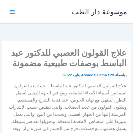
خطي
موسوعة دار الطب
لى
لمحتوى
علاج القولون العصبي للدكتور عبد
الباسط بوصفات طبيعية مضمونة
بواسطة
29 يناير، 2022
/
Ahmed Salama
علاج القولون العصبي للدكتور عبد الباسط .. حيث يعد القولون
اسما من أسماء الأمعاء الغليظة، ويقع في الجهة اليمنى أسفل
البطن، لينتهي مع نهاية الحوض، عند فتحة الشرج والمستقيم،
ويتكون القولون من عديد العضلات، والتي تتقلص حسب الإشارات
المرسلة إليها من الجهاز العصبي وتحديدا من المخ، والتي تعمل
بدورها على امتصاص الأطعمة المعدقة، وتحويلها لعناصر بسيطة،
يسهل هضمها، مع فضلات تخرج من الجسم في صورة براز، ويعد