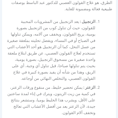
الطرق، هو علاج القولون العصبي للدكتور عبد الباسط بوصفات
طبيعية فعالة ومضمونة للغاية.
الزنجبيل :
يعد الزنجبيل من المشروبات المحببة
للقولون، حيث أن تناول كوب من الزنجبيل بصورة
يومية، يريح القولون، ويخفف من آلامه، ويمكن تناولها
في الصباح أو في المساء، ويفضل تحليته بملعقة صغيرة
من عسل النحل، كما أن الزنجبيل هو أحد الأعشاب التي
تستخدم لعلاج القولون العصبي، عن طريق ابتلاع ملعقة
واحدة صغيرة من مسحوق الزنجبيل، بصورة يومية،
بحيث يتم تناولها صباحا، قبل تناول أي وجبة، أي على
الريق، وهذا من شأنه أن يفيد بصورة كبيرة في علاج
القولون العصبي، والتخلص النهائي من أوجاعه.
الزعتر :
يمكن تحضير خليط، من منقوع ورقات الزعتر،
في كمية من زيت الزيتون، ويترك في إناء لمدة ساعتين
على الأقل، ويشرب هذا الخليط يوميا، وستشعر بنتائج
جيدة، لأن الزعتر يعد من أفضل الأعشاب التي تعالج
وتخفف آلام القولون.