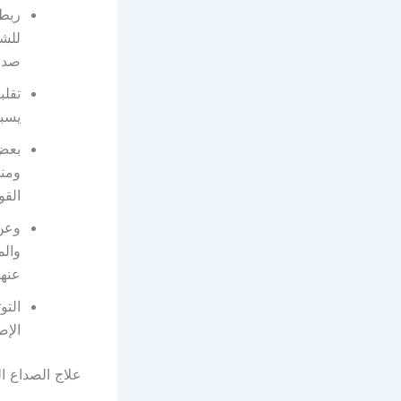
ربط 
للشع
صدا
تقلب
يسب
بعض 
ومنه
القو
وعن 
والم
عنها
التو
الإص
علاج الصداع ا