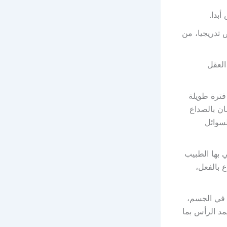
أبدا.
تدريجيا، من
العقل
فترة طويلة
ان بالصداع
لسوائل
 بها الطبيب
ع بالفعل،
ح في الجسم،
مد الرأس بما