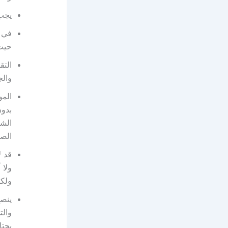
يجب 
في ف
حيث 
التق
والج
المو
بدون
الشد
الصح
قد ل
ولا 
ولكن
ينصح
والت
يحتا