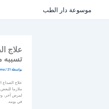
خطي
موسوعة دار الطب
لى
لمحتوى
علاج ال
تسببه م
بواسطة
21 يناير، 2022
/
ama
علاج الصداع ا
ملازما للبعض،
لمرض آخر، وقد
في يومه.