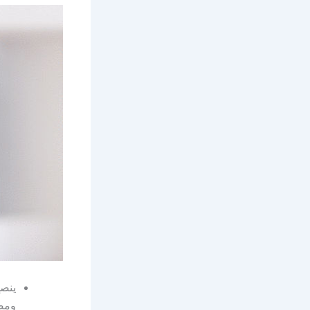
ينصح
ومص