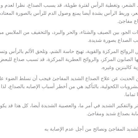
الشعر، وتغطية الرأس لفترة طويلة، قد يسبب الصداع، نظرا لعدم وص
ر، وربط الرأس بشدة أيضا يمنع وصول الدم للرأس بالصورة المعتاد
ع مفاجئ.
ات الجو، بين الصيف والشتاء، والحر والبرد، والتخفيف من الملابس مر
ب الصداع بصورة شديدة.
الروائح المركزة والقوية، تهيج حاسة الشم، وتلحق الألم بالرأس وتس
ا الصابون المركز، والروائح العطرية المركزة، قد تسبب صداع للبعض،
ية كالبنزين وغيره.
الحديث عن علاج الصداع الشديد المفاجئ فيجب أن نسلط الضوء عل
شروبات الكحولية، بالتأكيد هي من أخطر أسباب الإصابه بالصداع، لذا ي
 تماما.
تر والتفكير الشديد في أمر ما، والعصبية الشديدة أيضا، كل هذا قد يك
ابة بصداع شديد ومفاجئ.
لشديد المفاجئ ونصائح من أجل عدم الإصابة به