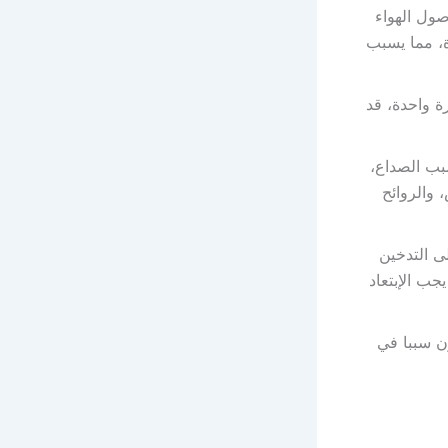
ول الهواء
ة، مما يسبب
ة واحدة، قد
بب الصداع،
 والروائح
ى التدخين
جب الإبتعاد
ون سببا في