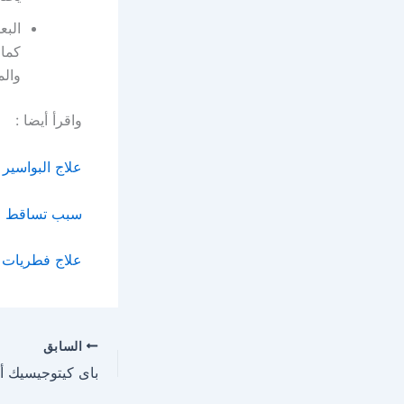
البع
كما 
والم
واقرأ أيضا :
علاج البواسير 
سبب تساقط ال
علاج فطريات 
السابق