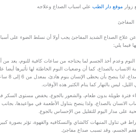
 زوار
موقع دار الطب
علي اسباب الصداع وعلاجه
المفاجئ
ن علاج الصداع الشديد المفاجئ يجب أولا أن نسلط الضوء على أسبا
ا فيما يلي:
النوم وعدم أخذ الجسم لما يحتاجه من ساعات كافية للنوم، يعد من أ
ة الانساب بالصداع، كما أن وضعيات النوم الخاطئة لها تأثيرها أيضا عل
بالصداع، لذا ينصح بأن يح
الليل، ليس بالنهار كما ينام الكثير هذه الأوقات.
اء فترة طويلة بدون طعام، والشعور بالجوع، يخفض مستوى السكر في
ب الانسان بالصداع، ولذا ينصح بتناول الأطعمة في مواعيدها، بجانب
ة على مدار اليوم للتقليل من الإحساس بالجوع.
راط في تناول المنبهات كالشاي والنسكافيه والقهوة، تؤثر بصورة كبير
هقم الجسم، وقد تسبب صداع مفاجئ.