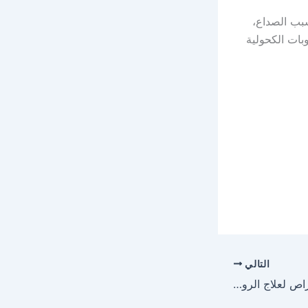
يسبب الصداع،
بات الكحولية
التالي
سيليكتين Selektine أقراص لعلاج الروماتيزم والآثار الجانبية للعقار