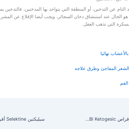
د التام عن التدخين، أو المنطقة التي يتواجد بها المدخنين، فالتدخين 
هو الحال عند استنشاق دخان السجائر، ويجب أيضا الإقلاع عن المشرو
سكرة التي تذهب العقل.
بالأعشاب نهائيا
شعر المفاجئ وطرق علاجه
الفم
باى كيتوجيسيك أقراص Bi Ketogesic مضاد للالتهابات ومسكن للآلم