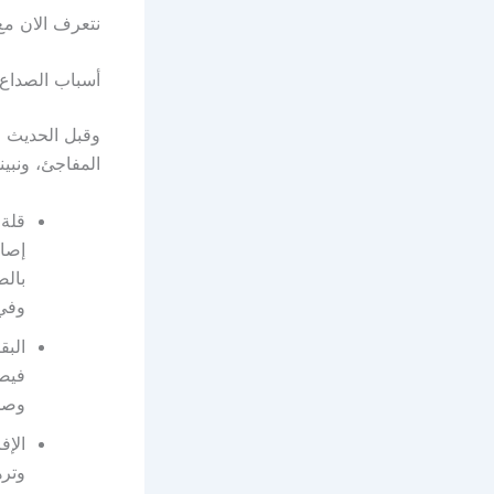
نتعرف الان مع
أسباب الصداع 
وقبل الحديث ع
المفاجئ، ونبينه
قلة 
إصاب
وفي 
البق
فيصا
وصحي
الإف
وتر