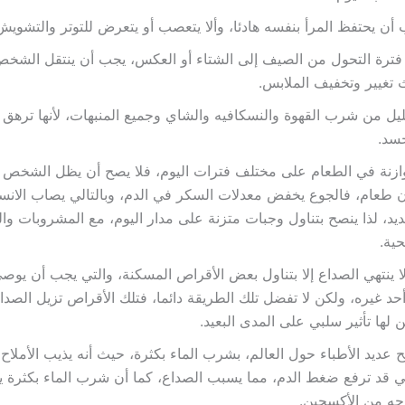
أن يحتفظ المرأ بنفسه هادئا، وألا يتعصب أو يتعرض للتوتر والتشويش 
ترة التحول من الصيف إلى الشتاء أو العكس، يجب أن ينتقل الشخص 
تغيير وتخفيف الملابس.
ليل من شرب القهوة والنسكافيه والشاي وجميع المنبهات، لأنها ترهق 
سد.
ازنة في الطعام على مختلف فترات اليوم، فلا يصح أن يظل الشخص 
 طعام، فالجوع يخفض معدلات السكر في الدم، وبالتالي يصاب الانس
يد، لذا ينصح بتناول وجبات متزنة على مدار اليوم، مع المشروبات وا
ية.
ا ينتهي الصداع إلا بتناول بعض الأقراص المسكنة، والتي يجب أن يوصي
أحد غيره، ولكن لا تفضل تلك الطريقة دائما، فتلك الأقراص تزيل الصدا
 لها تأثير سلبي على المدى البعيد.
 عديد الأطباء حول العالم، بشرب الماء بكثرة، حيث أنه يذيب الأملا
ي قد ترفع ضغط الدم، مما يسبب الصداع، كما أن شرب الماء بكثرة ي
جه من الأكسجين.