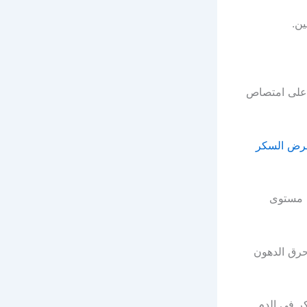
ن.
 على امتصاص
رض السكر
ى مستوى
رق الدهون
ر في الدم