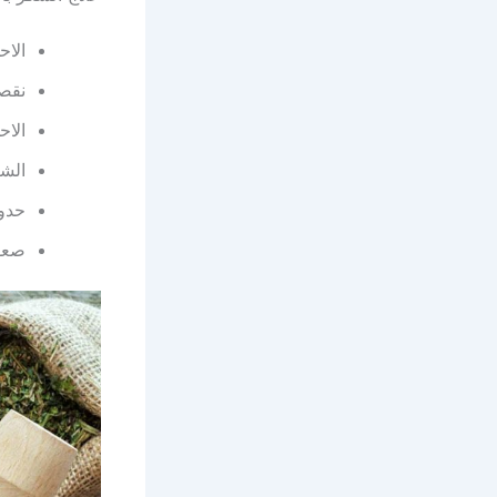
الاح
نقص
الاح
الشع
حدوث
صعوب