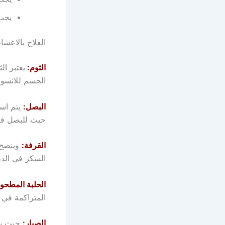
يجب 
العلاج بالاعشا
الثوم:
يعتبر ا
الجسم للانسول
البصل:
يتم اس
حيث للبصل فوا
القرفة:
وينصح
السكر في الد
الحلبة المطحون
المتراكمة في 
الصبار:
حيث يت