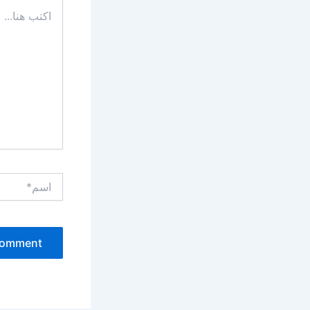
اكتب
هنا...
اسم*