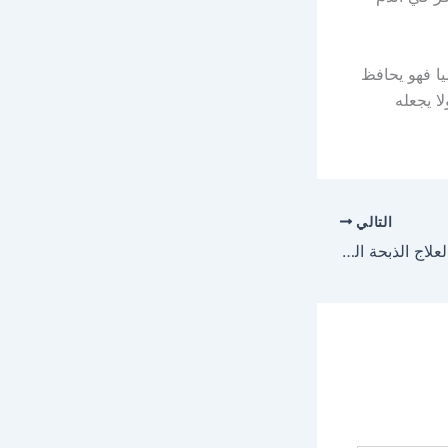
يا فهو يحافظ
ا يجعله
التالي
ميتاكارديا Metacardia لعلاج الذبحة الصدرية الجرعة ودواعي الاستعمال