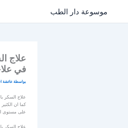
خطي
موسوعة دار الطب
لى
لمحتوى
علاج ال
في علا
بواسطة
عائشة ا
علاج السكر بال
كما ان الكثير
على مستوى الس
علاج السكر با