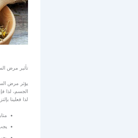
تأثير مرض ال
يؤثر مرض السك
الجسم، لذا ف
لذا فعلينا بإل
متاب
يجب
يجب 