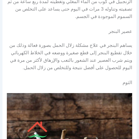
الزنجبيل في كوب من الماء المغلي وتغطيته لمدة ربع ساعة من ثم
تصفيته وتناوله 3 مرات في اليوم حتى يساعد على التخلص من
السموم الموجودة في الجسم.
عصير البنجر
يساهم البنجر في علاج مشكلة زلال الحمل بصورة فعالة وذلك من
خلال تقطيع البنجر إلى قطع صغيرة ووضعه في الخلاط الكهربائي
ويتم شرب العصير عند الشعور بالتعب والإرهاق لأكثر من مرة في
اليوم للحصول على أفضل نتيجة وللتخلص من زلال الحمل.
الثوم