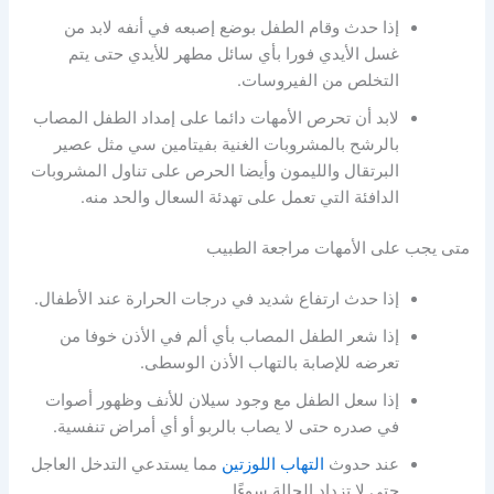
إذا حدث وقام الطفل بوضع إصبعه في أنفه لابد من
غسل الأيدي فورا بأي سائل مطهر للأيدي حتى يتم
التخلص من الفيروسات.
لابد أن تحرص الأمهات دائما على إمداد الطفل المصاب
بالرشح بالمشروبات الغنية بفيتامين سي مثل عصير
البرتقال والليمون وأيضا الحرص على تناول المشروبات
الدافئة التي تعمل على تهدئة السعال والحد منه.
متى يجب على الأمهات مراجعة الطبيب
إذا حدث ارتفاع شديد في درجات الحرارة عند الأطفال.
إذا شعر الطفل المصاب بأي ألم في الأذن خوفا من
تعرضه للإصابة بالتهاب الأذن الوسطى.
إذا سعل الطفل مع وجود سيلان للأنف وظهور أصوات
في صدره حتى لا يصاب بالربو أو أي أمراض تنفسية.
عند حدوث
التهاب اللوزتين
مما يستدعي التدخل العاجل
حتى لا تزداد الحالة سوءًا.