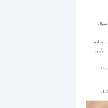
 سؤال
المرارة.
الأيمن.
بصفة
مله.