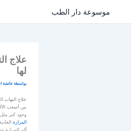
خطي
موسوعة دار الطب
لى
لمحتوى
علاج ال
لها
بواسطة
عائشة ا
علاج التهاب ا
من أصعب الآلا
وجود كنز مثل 
المرارة
العادية
ألم المرارة بت