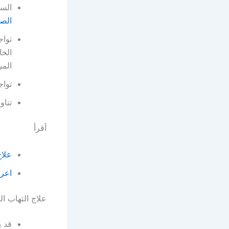
السب
الصف
تواج
الخا
المر
تواج
تناو
أقرأ
علاج
اعرا
علاج التهاب ال
قد ي