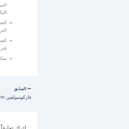
المر
البك
العس
التي
العس
فترة
يمكن
السابق
اترك تعليقاً