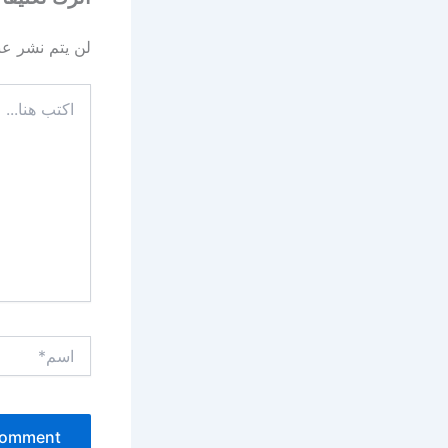
لن يتم نشر عنو
اكتب
هنا...
اسم*