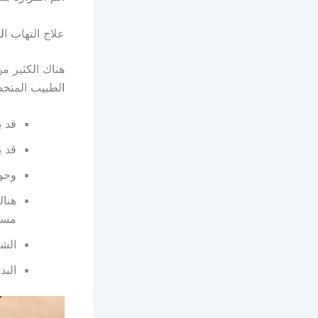
علاج التهاب ا
هناك الكثير م
الطبيب المتخص
قد ي
قد ي
وجود
هناك
مست
الشع
البد