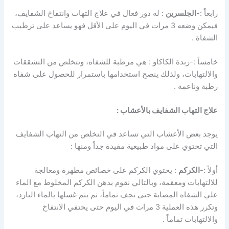
رابعاً :-
الجلسرين
: له دور فعال في علاج التهاب وانتفاخ الشفايف،
فيمكن وضعه 3 مرات في اليوم على الأقل فهو يساعد على ترطيب
الشفاة .
خامساً :-زبدة الكاكاو : هي مرطبة للشفاه، وتتخلص من التشققات
والالتهابات، ولذلك ينصح استخدامها باستمرار للحصول على شفاه
رطبة وناعمة .
علاج التهاب الشفايف بالأعشاب :
يوجد بعض الأعشاب التي تساعد في التخلص من التهاب الشفايف
التي تحتوي على مواد طبيعية مفيدة جداً ومنها :
أولاً :-
الكركم
: يحتوي الكركم على خصائص مطهرة ومعالجة
للالتهابات ومعقمة، وبالتالي نقوم بدهن الكركم المخلوط مع الماء
علي الشفاه المصابة حتى تجف تماماً، ثم يتم غسلها بالماء البارد،
وتكرر هذه العملية 3 مرات في اليوم حتى يختفي الانتفاخ
والالتهابات تماماً .