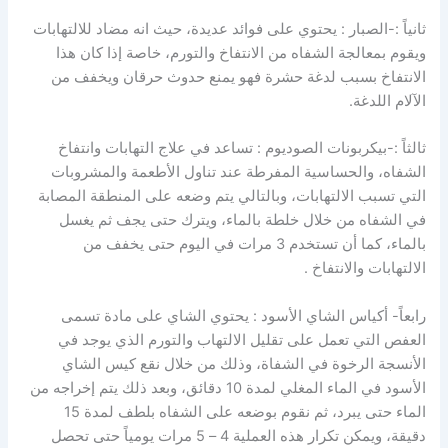
ثانياً :-الصبار : يحتوي على فوائد عديدة، حيث انه مضاد للالتهابات
ويقوم بمعالجة الشفاه من الانتفاخ والتورم، خاصة إذا كان هذا
الانتفاخ بسبب لدغة حشرة فهو يمنع حدوث حرقان ويخفف من
الآلام اللدغة.
ثالثاً :-بيكربونات الصوديوم : تساعد في علاج التهابات وانتفاخ
الشفاه، والحساسية المفرطة عند تناول الأطعمة والمشروبات
التي تسبب الالتهابات، وبالتالي يتم وضعه على المنطقة المصابة
في الشفاه من خلال خلطة بالماء، ويترك حتى يجف ثم يغسل
بالماء، كما أن تستخدم 3 مرات في اليوم حتى يخفف من
الالتهابات والانتفاخ .
رابعاً- أكياس الشاي الأسود : يحتوي الشاي على مادة تسمى
العفص التي تعمل على تقليل الالتهاب والتورم الذي يوجد في
الأنسجة الرخوة في الشفاة، وذلك من خلال نقع كيس الشاي
الأسود في الماء المغلي لمدة 10 دقائق، وبعد ذلك يتم إخراجه من
الماء حتى يبرد، ثم نقوم بوضعه على الشفاه بلطف لمدة 15
دقيقة، ويمكن تكرار هذه العملية 4 – 5 مرات يومياً حتى تحصل