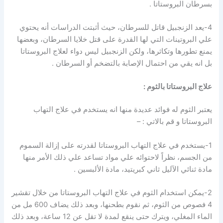
بسرطان البروستاتا .
4-يعد الزنجبيل قاتل للسرطان، حيث أثبتت الدراسات أنه يحتوي
علي البروتينات التي لها القدرة على قتل خلايا السرطان، وبعضها
يمنع تطورها وتكاثرها، ولكن الزنجبيل ليس دواء لعلاج البروستاتا
بل انه يقي من احتمال الإصابة بالتضخم أو السرطان .
علاج البروستاتا بالثوم :
يعتبر الثوم له فوائد عديدة منها انه يستخدم في علاج التهاب
البروستاتا و قم بالاتي : –
1-يستخدم في علاج التهاب البروستاتا لقدرته على إزالة السموم
من الجسم، نظراً لاحتوائه علي مواد تساعد علي ذلك الأمر منها
مادة ثنائي الآليل ثاني كبريتيد، مادة الألبسين .
2-يمكن استخدام الثوم في علاج التهاب البروستاتا من خلال تقشير
4 فصوص من الثوم، ثم نقوم بطحنها، وبعد ذلك يضاف 600 مل من
الماء المغلي، ويترك حتى ينقع لمدة لا تقل عن 12 ساعة، وبعد ذلك