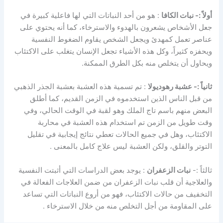
أولاً :- نبات الكافا
: هو من أحد النباتات التي لها فاعلية كبيرة في
جعل الأشخاص يشعرون بالهدوء والاسترخاء، كما أنه يحتوي على
عناصر تعمل كمهدئ ويجعل الشخص يقاوم الضغوط النفسية
ويحفزه كثيراً، وكل هذه الأشياء تجعل الإنسان يتغلب على الاكتئاب
ويحاول أن يتخلص منه بكل الطرق الممكنة.
ثانياً :- عشبة رهوديولا
: تم تسمية هذه العشبة بعشبة الجذر الذهبي
من قبل الناس الذين استخدموه في الزمن القديم، كما أطلق
البعض منهم باسم تاج الملك وهو لقبة في الوقت الحالي، وفي
وقت طويل من الزمن تم استخدام هذه العشبة في محاربة
الاكتئاب، وهل في جميع الحالات تعطي نتائج إيجابية في تقليل
التوتر والقلق، ولكن العشبة ليس علاج كامل بالمعنى .
ثالثاً :-
نبات الزعفران
: يوجد بعض الدراسات التي أثبتت النفسية
والعلاجية أن قلب نبات الزعفران من ضمن العلاجات الفعالة في
التخفيف من حالات الاكتئاب، فهو من أروع النباتات التي تساعد
على المقاومة من أجل التخلص منه من خلال الاسترخاء .