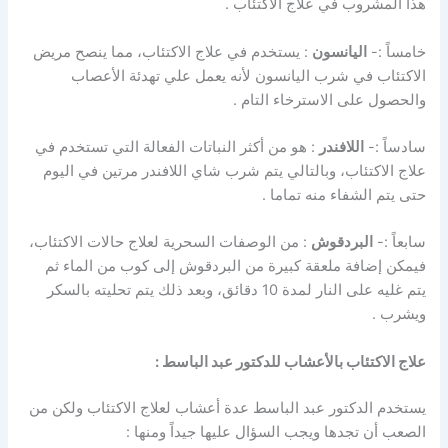
هذا المشروب في علاج الاكتئاب .
خامساً :-
اليانسون
: يستخدم في علاج الاكتئاب، مما ينصح مريض
الاكتئاب في شرب اليانسون لأنه يعمل علي تهدئة الأعصاب
والحصول على الاسترخاء التام .
سادساً :-
اللافندر
: هو من أكثر النباتات الفعالة التي تستخدم في
علاج الاكتئاب، وبالتالي يتم شرب شاي اللافندر مرتين في اليوم
حتى يتم الشفاء منه تماما .
سابعاً :-
البردقوش
: من الوصفات السحرية لعلاج حالات الاكتئاب،
فيمكن إضافة ملعقة كبيرة من البردقوش إلى كوب من الماء ثم
يتم غليه على النار لمدة 10 دقائق، وبعد ذلك يتم تحليته بالسكر
ويشرب .
علاج الاكتئاب بالأعشاب للدكتور عبد الباسط :
يستخدم الدكتور عبد الباسط عدة أعشاب لعلاج الاكتئاب ولكن من
الصعب أن تجدها ويجب السؤال عليها جيداً ومنها :