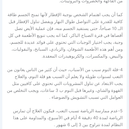
من الفاكهة والخضروات والبروتينات.
كما أن يجب اهتمام الشخص بوجبة الإفطار لأنها تمنح الجسم طاقة
كافية للقدرة على التواصل طوال النهار ويفضل تناول الإفطار قبل
الــ 10 صباحاً، حتى يستفيد الجسم منه، فإن عملية الأيض تصل
أقصاها في فترة الصباح الباكر، كما انه يجب تنويع الأطعمة في كل
وجبة، يجب اختيار الوجبات التي تحتوي على فوائد عديدة للجسم،
ومن أهم هذه الأطعمة الشوفان، والزبادي، السبانخ، والبقوليات،
والبيض، والمكسرات، والكربوهيدرات المعقدة.
4-قلة النوم سبب من الأسباب، حيث أن كثير من الناس يعانون من
التعب لسنوات طويلة ولا يعلم أن السبب هو قلة النوم، والعلاج
يجب الابتعاد عن تناول المشروبات التي تحتوي على كافيين مثل
القهوة والشاي، وغيرها قبل النوم ب 3 ساعات، ويجب التخلص من
العوامل التي تسبب التشويش والضوضاء .
5-عدم ممارسة الرياضة تسبب التعب، فيكون العلاج أن تمارس
الرياضة لمدة 40 دقيقة 4 أيام في الأسبوع، والمداومة على هذا
النظام لمدة تتراوح بين 3 إلى 6 شهور .