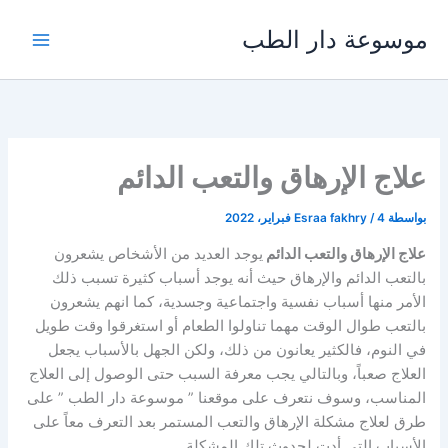
خطي
موسوعة دار الطب
لى
لمحتوى
علاج الإرهاق والتعب الدائم
بواسطة
4 فبراير، 2022
/
Esraa fakhry
علاج الإرهاق والتعب الدائم
يوجد العديد من الأشخاص يشعرون
بالتعب الدائم والإرهاق حيث أنه يوجد أسباب كثيرة تسبب ذلك
الأمر منها أسباب نفسية واجتماعية وجسدية، كما انهم يشعرون
بالتعب طوال الوقت مهما تناولوا الطعام أو استغرقوا وقت طويل
في النوم، فالكثير يعانون من ذلك، ولكن الجهل بالأسباب يجعل
العلاج صعباً، وبالتالي يجب معرفة السبب حتى الوصول إلى العلاج
المناسب، وسوف نتعرف على موقعنا ” موسوعة دار الطب ” على
طرق لعلاج مشكلة الإرهاق والتعب المستمر بعد التعرف معاً على
الأسباب التي أدت لحدوث تلك المشكلة .