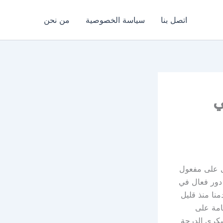
اتصل بنا
سياسة الخصوصية
من نحن
م في
ج يحتوى على مفعول
دور فعال في
نا منذ قليل
امة على
Glucovance للتحكم في سكري الدرجة