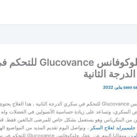
عقار جلوكوفانس Glucovance للتحك
درجة الثانية
saso s
عقار جلوكوفانس Glucovance للتحكم في سكري الدرجة الثانية ، هذا العلا
ض السكري، وتساعد على زيادة حساسية الأنسولين في العضلات وله 
ين من البنكرياس وهو يستعمل بشكل خاص للمرضى البالغين فقط. قدم
جليميبرايد لعلاج السكر
، ونواصل اليوم تقديم المذيد من المواضيع اله
طب
، ومقالنا اليوم عن عقار جلوكوفانس 