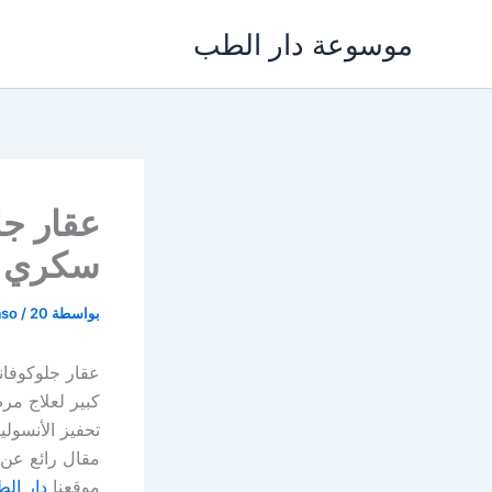
خطي
موسوعة دار الطب
لى
لمحتوى
سكري ال
بواسطة
20 يناير، 2022
/
aso
كبير لعلاج مر
تحفيز الأنسول
مقال رائع عن
موقعنا
دار ال