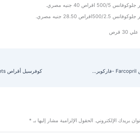
وفانس 500/5 اقراص 40 جنيه مصري.
فانس 500/2.5اقراص 28.50 جنيه مصري.
 30 قرص
فاركوبريل أقراص Farcopril -فاركوبريل بلاس لعلاج الضغط المرتفع والجرعة المسموح بها
كوفرسيل أقراص Coversyl Tablets
ان بريدك الإلكتروني.
الحقول الإلزامية مشار إليها بـ
*