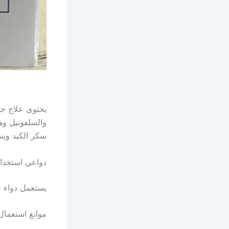
يحتوى علاج ج
والسلفونيل وه
سكر الكبد ويس
دواعي استخدا
يستعمل دواء ج
موانع استعما