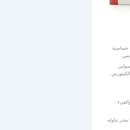
ن حساسية
انس.
سولين
الكيتوزس
والقيء
يحذر تناوله