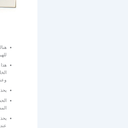
هناك
للهي
هذا 
الخا
وعند
يحذر
الحذ
المس
يحذر
عند 