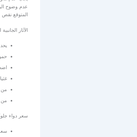
عدم وضوح الر
المتوقع نقص ا
الآثار الجانبي
يحد
حمو
اضطر
غثيا
من 
من ا
سعر دواء جلو
سعر جلوك