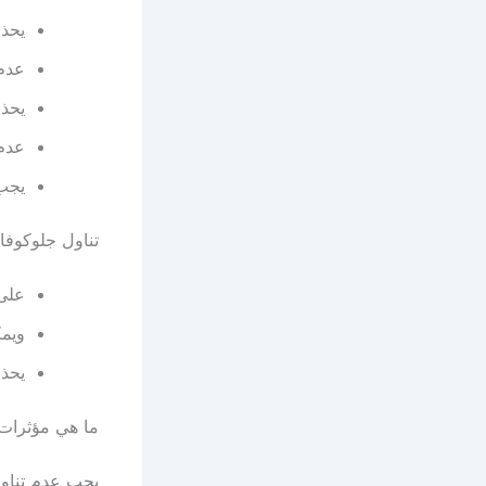
يحذر
عدم 
يحذر
عدم 
يجب 
تناول جلوكوفا
على 
ويمك
يحذر
ما هي مؤثرات 
يجب عدم تناول