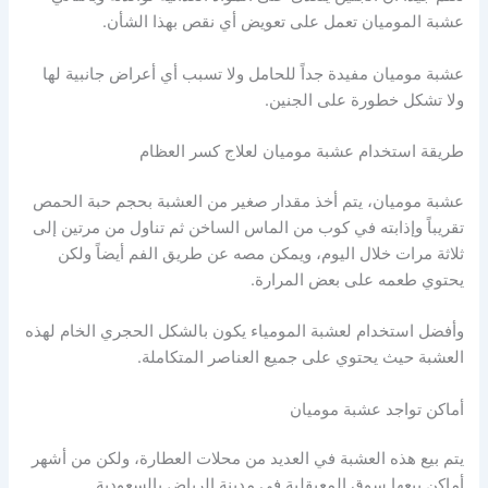
عشبة الموميان تعمل على تعويض أي نقص بهذا الشأن.
عشبة موميان مفيدة جداً للحامل ولا تسبب أي أعراض جانبية لها
ولا تشكل خطورة على الجنين.
طريقة استخدام عشبة موميان لعلاج كسر العظام
عشبة موميان، يتم أخذ مقدار صغير من العشبة بحجم حبة الحمص
تقريباً وإذابته في كوب من الماس الساخن ثم تناول من مرتين إلى
ثلاثة مرات خلال اليوم، ويمكن مصه عن طريق الفم أيضاً ولكن
يحتوي طعمه على بعض المرارة.
وأفضل استخدام لعشبة المومياء يكون بالشكل الحجري الخام لهذه
العشبة حيث يحتوي على جميع العناصر المتكاملة.
أماكن تواجد عشبة موميان
يتم بيع هذه العشبة في العديد من محلات العطارة، ولكن من أشهر
أماكن بيعها سوق المعيقلية في مدينة الرياض بالسعودية.