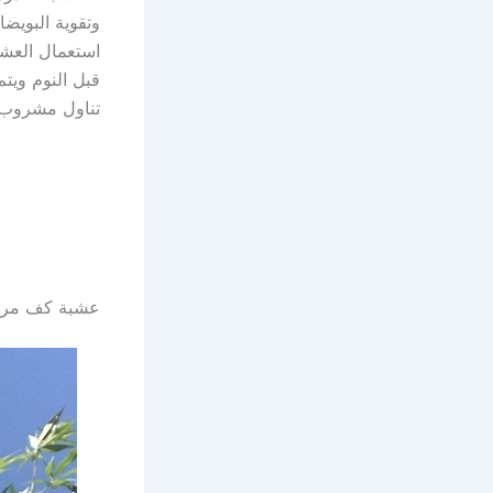
وتقوية البويض
استعمال العشب
قبل النوم ويت
تناول مشروب
عشبة كف مريم