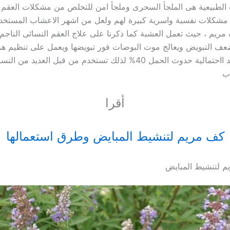
 الطبيعية هى الملجأ السحرى وملجأ امن للتخلص من مشكلات العقم 
 مشكلات نفسية واسرية كبيرة لهم ولعل من اشهر الاعشاب المستخد
ريم ، حيث تعمل العشبة كما ذكرنا على علاج العقم النسائى النا
عف التبويض ويعالج موت البوضات فور تبويضها ويعمل على تنظيم ه
النساء مما يذيد ااحتمالية حدوث الحمل 40% لذلك تستخدم من قبل العديد م
اب
أقرا
كف مريم لتنشيط المبايض وطرق استعمالها
 لتنشيط المبايض