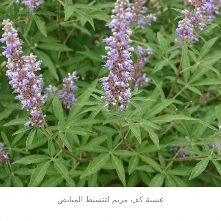
عشبة كف مريم لتنشيط المبايض