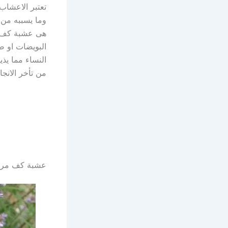
تعتبر الاعشاب
وما يسببه من
هى عشبة كف م
البويضات او ض
من تأخر الانج
عشبة كف مريم