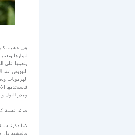
هى عشبة تكثر 
لثمارها وتعتب
وتعينها على ا
التبويض عند ا
الهرمونات ويع
فاستخدمها الا
ومدر للبول وط
فوائد عشبة ك
كما ذكرنا ساب
فالعشبة قادرة