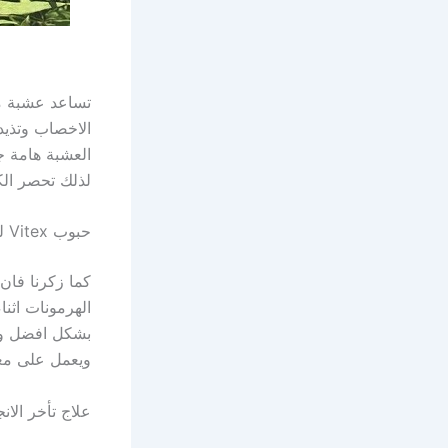
تساعد عشبة مر
الاخصاب وتذيد
العشبة هامة ج
لذلك تحصر الك
حبوب Vitex للحمل وعلاج تأخر الانجاب
الهرمونات اثن
بشكل افضل وت
ويعمل على مع
علاج تأخر الا