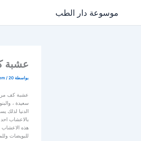
خطي
موسوعة دار الطب
لى
لمحتوى
عشبة ك
بواسطة
20 أبريل، 2024
/
lem
عشبة كف مريم 
سعيدة ، والبنون
الدنيا لذلك يس
بالاعشاب احد 
هذه الاعشاب ه
للبويضات ولل