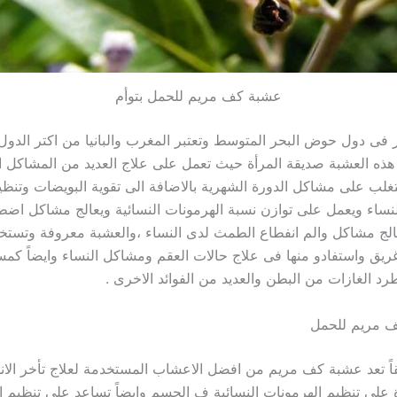
عشبة كف مريم للحمل بتوأم
فى دول حوض البحر المتوسط وتعتبر المغرب والبانيا من اكتر الدول 
ر هذه العشبة صديقة المرأة حيث تعمل على علاج العديد من المشاكل ال
لتغلب على مشاكل الدورة الشهرية بالاضافة الى تقوية البويضات وتنظي
لنساء ويعمل على توازن نسبة الهرمونات النسائية ويعالج مشاكل اض
الج مشاكل والم انفطاع الطمث لدى النساء ،والعشبة معروفة وتستخد
غريق واستفادو منها فى علاج حالات العقم ومشاكل النساء وايضاً كمس
رد الغازات من البطن والعديد من الفوائد الاخرى .
ف مريم للحمل
قاً تعد عشبة كف مريم من افضل الاعشاب المستخدمة لعلاج تأخر الان
 على تنظيم الهرمونات النسائية ف الجسم وايضاً تساعد على تنظيم ا