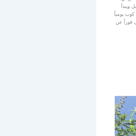
 ويبدأ
وب يومياً
 فوراً عن