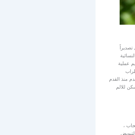
تصديراً
نسائية
م عملية
طراب
م منذ القدم
كن للالم
جاب ،
لتبويض