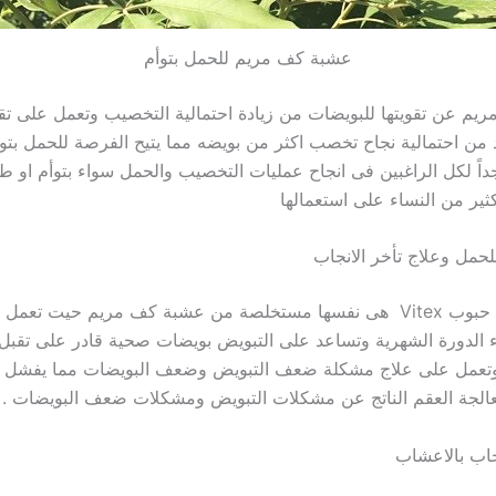
عشبة كف مريم للحمل بتوأم
يم عن تقويتها للبويضات من زيادة احتمالية التخصيب وتعمل على تق
 من احتمالية نجاح تخصب اكثر من بويضه مما يتيح الفرصة للحمل بتو
داً لكل الراغبين فى انجاح عمليات التخصيب والحمل سواء بتوأم او ط
ثير من النساء على استعمالها
كما زكرنا فان حبوب Vitex هى نفسها مستخلصة من عشبة كف مريم حيت تع
اء الدورة الشهرية وتساعد على التبويض بويضات صحية قادر على تقبل ا
عمل على علاج مشكلة ضعف التبويض وضعف البويضات مما يفشل عمل
الجة العقم الناتج عن مشكلات التبويض ومشكلات ضعف البويضات .
نجاب بالاعشاب