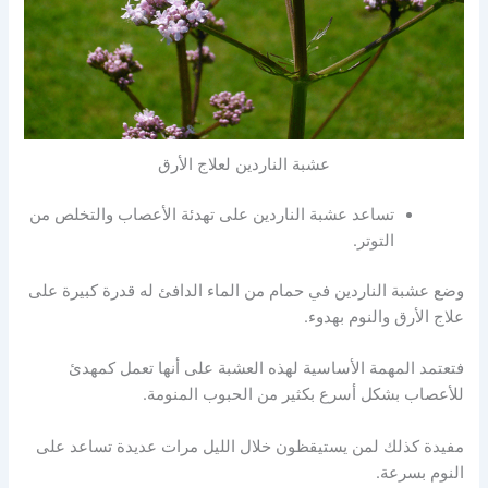
عشبة الناردين لعلاج الأرق
تساعد عشبة الناردين على تهدئة الأعصاب والتخلص من
التوتر.
وضع عشبة الناردين في حمام من الماء الدافئ له قدرة كبيرة على
علاج الأرق والنوم بهدوء.
فتعتمد المهمة الأساسية لهذه العشبة على أنها تعمل كمهدئ
للأعصاب بشكل أسرع بكثير من الحبوب المنومة.
مفيدة كذلك لمن يستيقظون خلال الليل مرات عديدة تساعد على
النوم بسرعة.