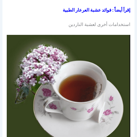
إقرأ أيضاً :
فوائد عشبة العرعار الطبية
استخدامات أخرى لعشبة الناردين