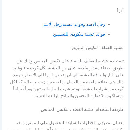
أقرأ
رجل الاسد وفوائد عشبة رجل الاسد
فوائد عشبة سكودى للتسمين
عشبة القطف لتكيس المبايض
تستخدم عشبة القطف للقضاء على تكيس المبايض وذلك عن
طريق احضاء مقدار ملعقة شاى من العشبة لكل كوب ماء وغليه
على النار واضافة العشبة الى ان يتحول لونها الى الاصفر ، وبعد
ذلك يتم اضافة ملعقة من العسل وملعقة من زيت حبة البركة لكل
كوب من شراب العشبة ، ويتم شرب الخليط مرتين يومياً صباحاً
ومساءً وستلاحظين التحسن والنتائج الرائعه للعشبة .
طريقة استخدام عشبة القطف لتكيس المبايض
بعد ان تتطبقى الخطوات السابقة للحصول على المشروب قد
يكون مر بعض الشئ ولكن مفيد ، يتم البدأ فى تناول المشروب من