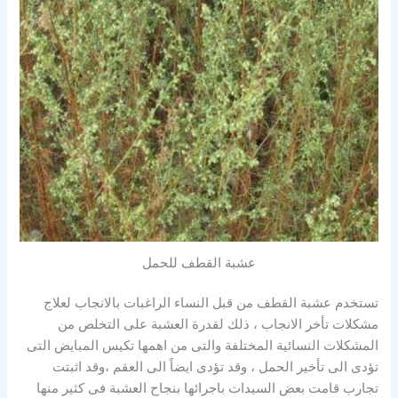
عشبة القطف للحمل
تستخدم عشبة القطف من قبل النساء الراغبات بالانجاب لعلاج
مشكلات تأخر الانجاب ، ذلك لقدرة العشبة على التخلص من
المشكلات النسائية المختلفة والتى من اهمها تكيس المبايض التى
تؤدى الى تأخير الحمل ، وقد تؤدى ايضاً الى العقم ،وقد اثبتت
تجارب قامت بعض السيدات باجرائها بنجاح العشبة فى كثير منها