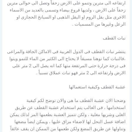
ارتفاعه الى مترين وتنمو على الارض زحفاً وتصل الى حوالى مترين
زحفاً على الارض ، ولديها فروع بيضاء وتسمى بالعديد من الاسماء
الاخرى مثل بقل الروم او البقل الذهبى او السبانخ الحجازى او
الرعل وغيرها من المسميات .
نبات القطف
ينتشر نبات القطف فى الدول العربية فى الاماكن الجافة والمراعى
،فالنبات كما نوهنا مسبقاً لا يحتاج الى الكثير من الماء للنمو وينوا
فى درجة حرارة حتى المرتفعة منها كما انه يصل الى 2 متر على
الارض وارتفاعه الى 2 متر فهو نبات عملاق نسبياً .
عشبة القطف وكيفية استعمالها
وضحنا الان عشبة القطف ما هى والان نوضح لكم كيفية
استخدامها ، فى الغالب يتم استخدام عشبة القطف عن طريق
الغلى وشربها مغلية ، ولكن تتميز العشبة بطعمها المر لذلك يمكن
اضافة عسل النحل لها لاضفاء مزاق عليها ، ويمكن ايضاً مضغها
وتناولها عن طريق المضغ ولكن طعمها من الممكن ان يقف عائقاً