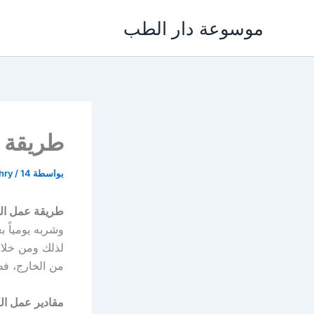
خطي
موسوعة دار الطب
لى
لمحتوى
طريقة ع
بواسطة
14 نوفمبر، 2021
/
khry
طريقة عمل الك
وشربه يومياً ب
لذلك ومن خلال
من الخارج، فط
مقادير عمل الك