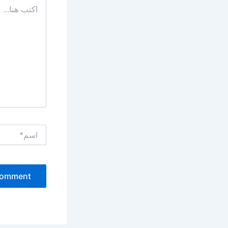
اكتب
هنا...
اسم*