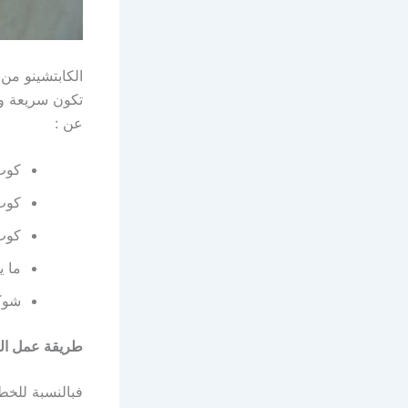
الكابتشينو من
تكون سريعة و
عن :
كوب 
كوب
كوب 
ما ي
شوكو
طريقة عمل الك
فبالنسبة للخط