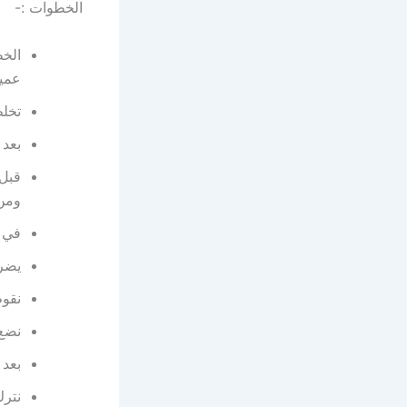
الخطوات :-
الخط
عمي
تخلط
بعد 
قبل 
ومن 
في ه
يضرب
نقوم
نضع 
بعد 
نترك