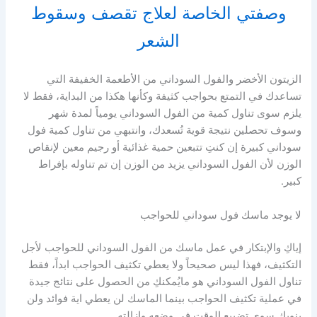
وصفتي الخاصة لعلاج تقصف وسقوط
الشعر
الزيتون الأخضر والفول السوداني من الأطعمة الخفيفة التي
تساعدك في التمتع بحواجب كثيفة وكأنها هكذا من البداية، فقط لا
يلزم سوى تناول كمية من الفول السوداني يومياً لمدة شهر
وسوف تحصلين نتيجة قوية تُسعدك، وانتبهي من تناول كمية فول
سوداني كبيرة إن كنتِ تتبعين حمية غذائية أو رجيم معين لإنقاص
الوزن لأن الفول السوداني يزيد من الوزن إن تم تناوله بإفراط
كبير.
لا يوجد ماسك فول سوداني للحواجب
إياكِ والإبتكار في عمل ماسك من الفول السوداني للحواجب لأجل
التكثيف، فهذا ليس صحيحاً ولا يعطي تكثيف الحواجب ابداً، فقط
تناول الفول السوداني هو مايُمكنكِ من الحصول على نتائج جيدة
في عملية تكثيف الحواجب بينما الماسك لن يعطي اية فوائد ولن
ينوبكِ سوى تضييع الوقت في وضعه وإزالته.