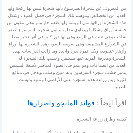
من المعروف عن شجرة السرسوع بأنها شجرة ليس لها رائحة ولها
العديد من الخصائص وموسم تلك الشجرة في فصل الصيف وشكل
هذه الشجرة أوراقها مثل الريشة ولها طعم حار ومر وهى تتكون من
خمسة أوراق وشكلها بيضاوي مقلوب، لون شجرة السرسوع أصفر
شاحب وهى تنبت في الربيع وهى لها دور كبير في أنها تعتبر مظلة
في الشوارع المشمسة وهى سريعة النمو، وهذه الشجرة لها أوراق
وأزهار عنقوديه وبكل ثمرة بذرة واحدة وما زالت الدراسات لهذه
الشجرة ومعرفة المزيد عنها مستمر، وخشب تلك الشجرة له
العديد من الصناعات وهو ينمو في الضوء المباشر لأشعة الشمس،
يتميز خشب شجرة السرسوع بأنه متين وصلب ويدخل في منافع
كثيرة ويتم زراعة هذه الشجرة على الأراضي الرملية وليست
الطينية.
اقرأ ايضاً :
فوائد المانجو واضرارها
كيفية وطرق زراعة الشجرة
تزرع شجرة السرسوع في العراق وتعيش أكثر من عشرون عاما