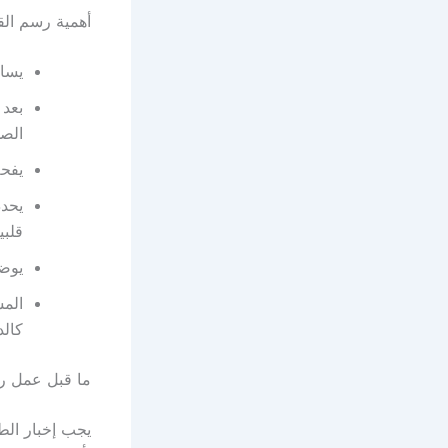
أهمية رسم الق
يساع
بعد 
الصد
يفحص
يحدد
قلبي
يوضح
المس
كالد
ما قبل عمل ر
يجب إخبار ال