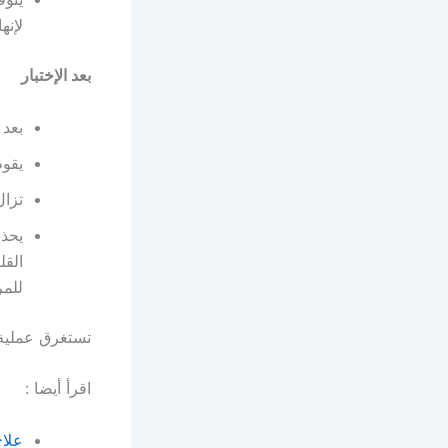
لإنه
بعد الإختبار
بعد 
يقوم
تزال
يحذر
القل
للم
تستغرق عملية 
اقرأ أيضا :
علاج