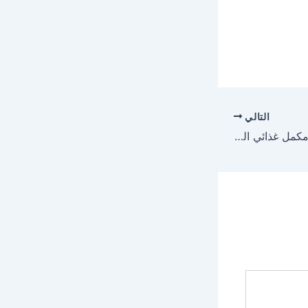
التالي
دواء سنتروم centrum مكمل غذائي الجرعه وطريقة الاستعمال