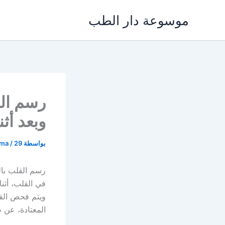
خطي
موسوعة دار الطب
لى
لمحتوى
رسم الق
وبعد أثن
بواسطة
29 يناير، 2022
/
ama
رسم القلب بال
في القلب، أثن
ويتم فحص القل
المعتادة، عن 