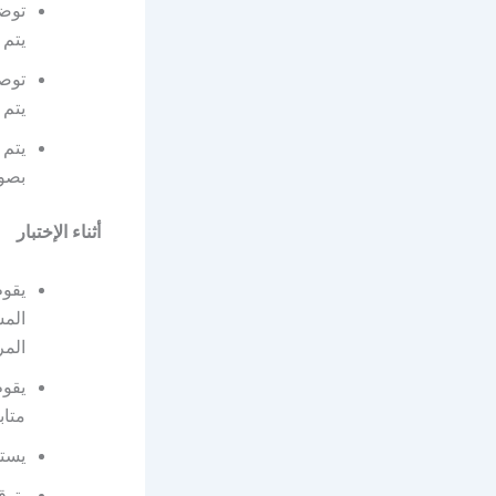
توضع
يتم 
توصل
يتم 
يتم
بصور
أثناء الإختبار
يقوم
المش
الم
يقوم
متاب
يستم
يتوق