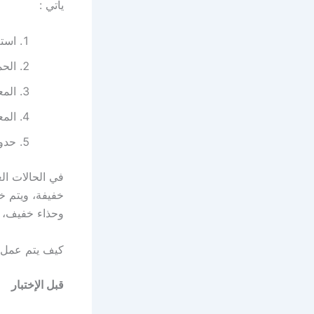
يأتي :
استع
الحم
المع
المع
حدوث
في الحالات ال
خفيفة، ويتم خ
وحذاء خفيف، وأ
كيف يتم عمل 
قبل الإختبار