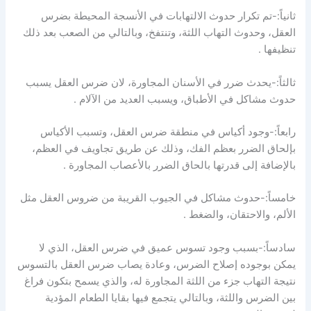
ثانياً:-تم تكرار حدوث الالتهابات في الأنسجة المحيطة بضرس
العقل، وحدوث التهاب اللثة، وتنتفخ، وبالتالي من الصعب بعد ذلك
تنظيفها .
ثالثاً:-يحدث ضرر في الأسنان المجاورة، لان ضرس العقل يسبب
حدوث مشاكل في الأطباق، ويسبب العديد من الآلام .
رابعاً:-وجود أكياس في منطقة ضرس العقل، وتسبب الأكياس
بإلحاق الضرر بعظم الفك، وذلك عن طريق تجاويف في العظم،
بالإضافة إلى قدرتها بالحاق الضرر بالأعصاب المجاورة .
خامساً:-حدوث مشاكل في الجيوب القريبة من ضروس العقل مثل
الألم، والاحتقان، والضغط .
سادساً:-بسبب وجود تسوس عميق في ضرس العقل، الذي لا
يمكن بوجوده إصلاح الضرس، وعادة يصاب ضرس العقل بالتسوس
نتيجة التهاب جزء من اللثة المجاورة له، والذي يسمح بتكون فراغ
بين الضرس واللثة، وبالتالي يتجمع فيها بقايا الطعام المؤدية