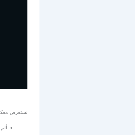
نستعرض معكم ا
ألم 