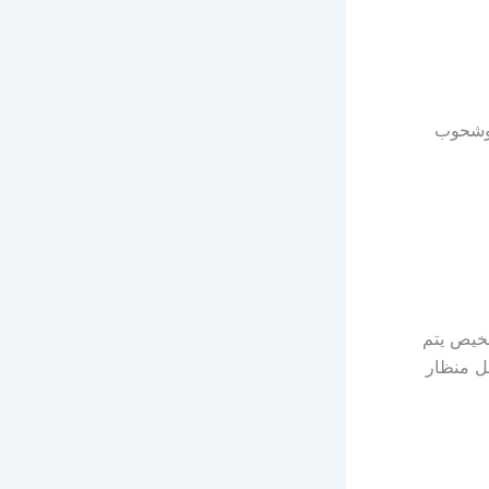
وشحوب
شخيص يتم
ل منظار