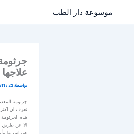
خطي
موسوعة دار الطب
لى
لمحتوى
جرثومة
علاجها
بواسطة
23 نوفمبر، 2021
/
811
جرثومة المعدة
هذه الجرثومة 
الا عن طريق ا
هى اسبابها وأع