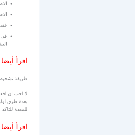
الاص
الاص
فقدا
فى ا
البش
اقرأ أيضا
طريقة تشخيص 
لا احب ان افع
بعدة طرق اوله
للمعدة للتاكد
اقرأ أيضا