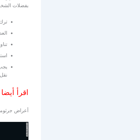
بفضلات الشخص 
ترك 
الع
تناو
است
يجب 
نقل 
اقرأ أيضا
أعراض جرثومة