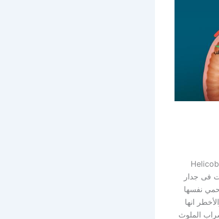
ـ Helicobacter pylori
ت فى جدار
حمي نفسها
لأخطر انها
راب الملوث