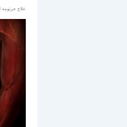
علاج جرثومة ا