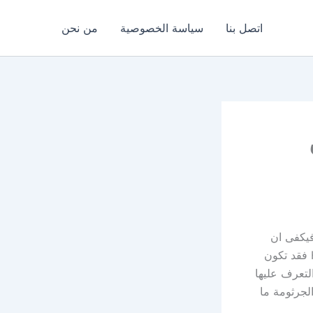
اتصل بنا
سياسة الخصوصية
من نحن
فيكفى ان
تعرف ان اكثر من نصف الشعب المصري مصاب بهذا الميكروب الحلزونى H-pylori فقد تكون
لتعرف عليها
لجرثومة ما