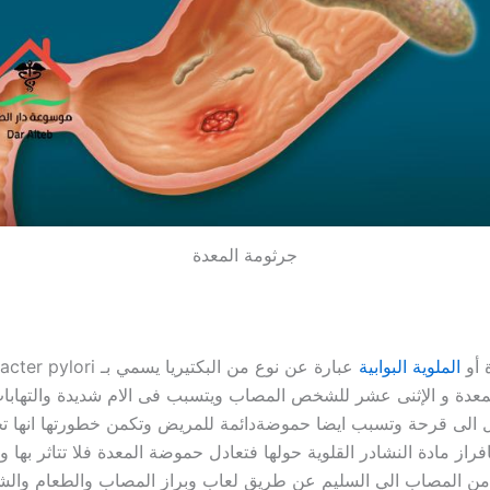
جرثومة المعدة
 أو
الملوية البوابية
عبارة عن نوع من البكتيريا يسمي ب
عدة و الإثنى عشر للشخص المصاب ويتسبب فى الام شديدة والتهابا
 الى قرحة وتسبب ايضا حموضةدائمة للمريض وتكمن خطورتها انها ت
فراز مادة النشادر القلوية حولها فتعادل حموضة المعدة فلا تتاثر بها وا
 من المصاب الي السليم عن طريق لعاب وبراز المصاب والطعام والش