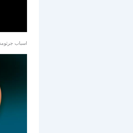
اسباب جرثومة 