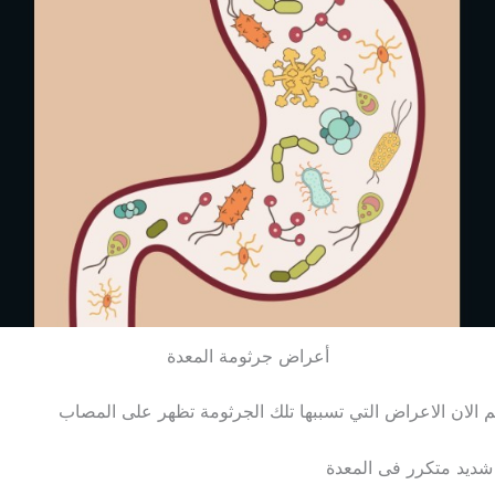
أعراض جرثومة المعدة
لان الاعراض التي تسببها تلك الجرثومة تظهر على المصاب
شديد متكرر فى المعدة