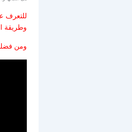
للتعرف ع
وطريقة ال
ومن فضلك 