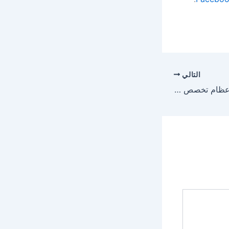
التالي
رحلتك مع افضل دكتور عظام تخصص ركبة بداية من التشخيص وحتى التأهيل