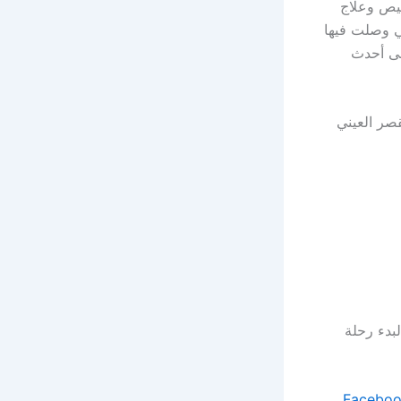
يص وعلاج
تي وصلت فيها
لى أحدث
صر العيني
بدء رحلة
.
Facebo