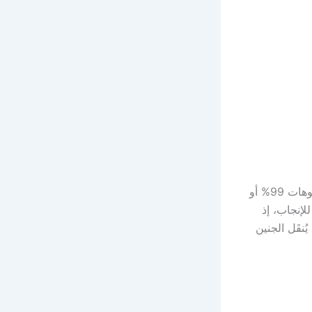
في بعض الحالات قد يكون تشوه الحيوانات المنوية شديدًا، خاصةً مع بلوغ نسبة التشوهات 99% أو
لإنجاب، إذ
ُنقَل الجنين