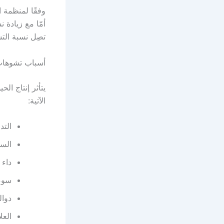
أمّا مع زيادة
تصِل نسبة التشوهات إلى 99% أو 100% ما يجعل ح
أسباب تشوهات 
يتأثر إنتاج ال
الآتية:
التد
السم
داء 
سوء 
دوال
العل