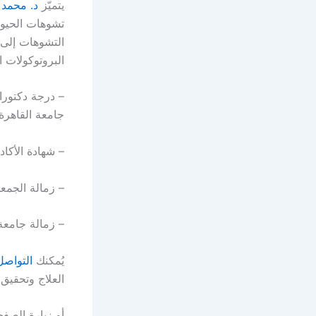
يتميّز
د. محمد
تشوهات الحيوان
التشوهات إلى 
البروتوكولات ا
– درجة دكتورا
جامعة القاهرة.
– شهادة الأكاد
– زمالة الجمعي
– زمالة جامعة Münster بألماني
يُمكنك
التواصل
العلاج وتحقيق 
أو زيارة الصف