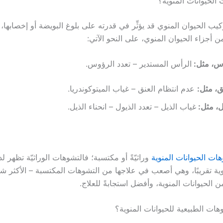
الحيوانات المنوية؟
ركيب الحيوان المنوي قد يؤثِّر في قدرته على بلوغ البويضة أو إخصابها
 من أجزاء الحيوان المنوي، على النحو الآتي:
أس، مثل:
الرأس المستدير – تعدد الرؤوس.
نُق، مثل:
عدم انتظام العنق – غياب الميتوكوندريا.
ل، مثل:
غياب الذيل – تعدد الذيول – انحناء الذيل.
ات الحيوانات المنوية
وراثيّةً أو مكتسبة؛ فالتشوهات الوراثيّة تظهر ل
وية تقريبًا، وهي أصعب في علاجها من التشوهات المكتسبة – الأكثر شيو
من الحيوانات المنوية، وأفضل استجابةً للعلاج.
هات الطبيعية للحيوانات المنوية؟