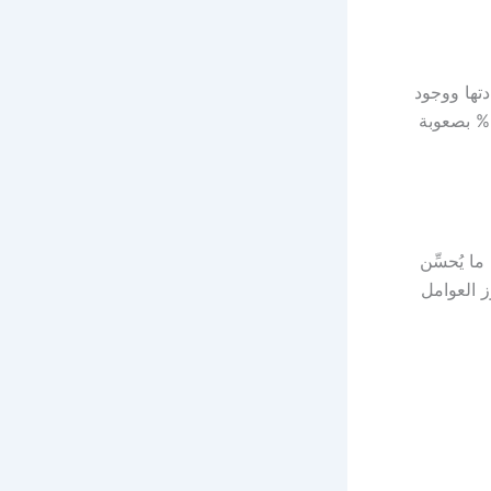
دتها ووجود
عوامل أُخرى لدى المريض تؤثِّر في خصوبته، إذ ترتبط زيادة نسبة التشوهات عن 96% بصعوبة
ا يُحسِّن
ز العوامل