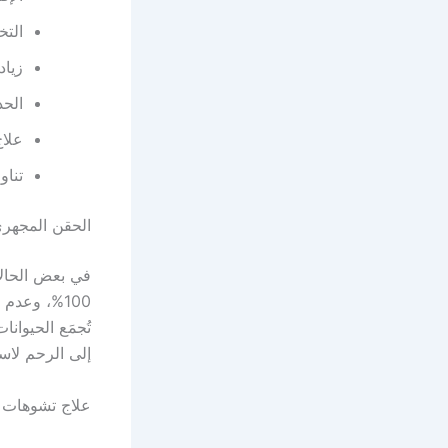
التخ
زياد
الحد
علاج
تناو
الحقن المجهر
100%، وعدم
تُجمَع الحيوانا
إلى الرحم لاس
علاج تشوهات ا