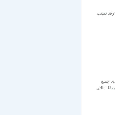
، وقد تصيب
دى جميع
عًا – التي