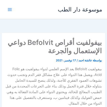
خطي
موسوعة دار الطب
لى
لمحتوى
بيفولفيت أقراص Befolvit دواعي
الإستعمال والجرعة
بواسطة
عائشة احمد
/
17 نوفمبر، 2021
بيفولفيت Befolvit يعد الإسم العلمي لدواء بيفولفيت هو Folic
Acid، ويعمل هذا الدواء على علاج مشاكل فقر الدم وتجنب حدوث
تشوهات العمود الفقري للأجنة، ولذلك ينصح للسيدة الحامل
بتناوله خلال فترة الحمل وذلك بناء على الجرعات المحددة من قبل
الطبيب المعالج للحالة، ويحتوي الدواء على المادة الفعالة به وهي
حمض الفوليك وكذلك فيتامين ب، وسنتعرف بالتفصيل على هذا
الدواء من خلال المقال.