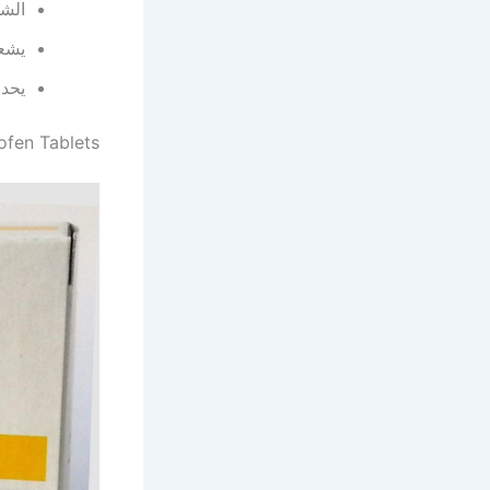
الشع
يشعر
يحدث
I Profen Tablets موانع استعمال اى بر