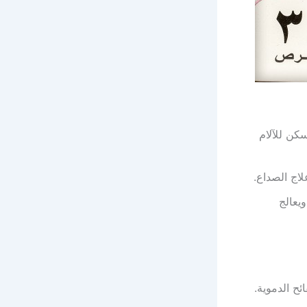
كن للآلام
لاج الصداع.
يعالج
ح الدموية.