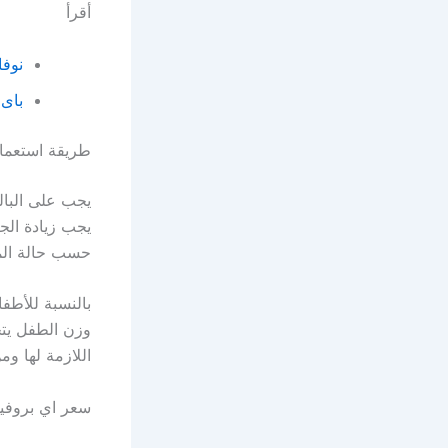
أقرأ
نوفالدول ldol Tablet
باى كيتوج
طريقة استعمال الدواء ا
يجب زيادة الج
حسب حالة ال
وزن الطفل يتح
اللازمة لها و
سعر اي بروفين I Profen Tablets 