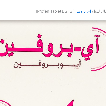
ال لدواء
اي بروفين
أقراصIProfen Tablets