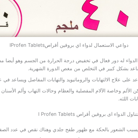
دواعي الاستعمال لدواء اي بروفين أقراصIProfen Tablets
الدواء له دور فعال في تخفيض درجة الحرارة من الجسم وهو أيضا مس
اعد بشكل كبير في التخلص من مغص الدورة الشهرية.
د على علاج الالتهابات والروماتيويد والتهابات المفاصل ويساعد في ع
 الألم وخاصة الآلام المفصلية والعظام وحالات التهاب وألم الأسنان و
ابات اللثه.
ول الدواء اى بروفين أقراص I Profen Tablets
سبب الشعور بالحكة مع ظهور طفح جلدي وهناك نقص في عدد الصفائ