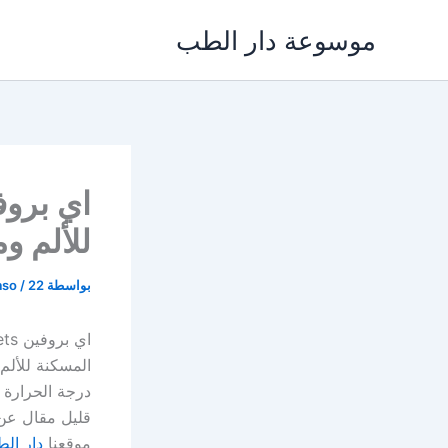
خطي
موسوعة دار الطب
لى
لمحتوى
للألم و
بواسطة
22 يناير، 2022
/
aso
المسكنة للألم
درجة الحرارة و
قليل مقال ع
موقعنا
دار ال