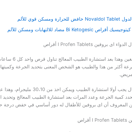
Nova خافض للحرارة ومسكن قوي للألم
يسيك أقراص Bi Ketogesic مضاد للالتهابات ومسكن للآلم
ى بروفين I Profen Tablets أقراص
يجب على البالغين وهذا بعد استشار
رعة أكثر من هذا والطبيب هو الشخص المعنى بتحديد الجرعة وكميتها 
مريض.
بالنسبة للأطفال يجب أولا استشارة الطبيب ويمكن اخذ من
دد كمية الجرعة وعدد المرات بعد استشارة الطبيب المعالج وتحديد ا
من المعروف أن اى بروفين للأطفال له دور أساسي في خفض درجة حر
أقراص