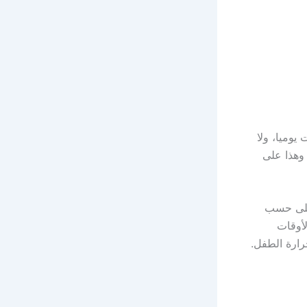
ة الطبيب المعالج تناول قرص واحد كل 6 ساعات يوميا، ولا
وهذا على
 30،10 مليجرام، وهذا على حسب
لأوقات
ارة الطفل.