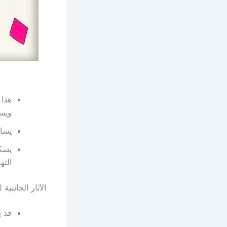
هذا 
ويس
يساع
يسكن
الته
الآثار الجانبية لتنا
قد ي