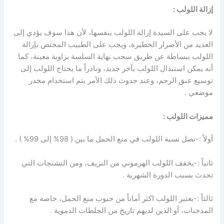
إزالة اللولب :
لا يجب على السيدة إزالة اللولب بنفسها، لأن هذا سوف يؤدي إلى
العديد من الأضرار الخطيرة، ويجب على الطبيب المختص بإزالة
اللولب ببساطة عن طريق سحب نهاية السلسة بزاوية معينة، كما
أنه يمكن استبدال اللولب بآخر جديد، ونادراً ما يحتاج اللولب إلى
توسيع عنق الرحم، وعند حدوث ذلك الأمر يتم استخدام مخدر
موضعي .
مميزات اللولب :
أولاً :-تصل نسبة اللولب في منع الحمل ما بين ( 98% إلى 99% ) .
ثانياً :-يخفف اللولب الهرموني من النزيف، ومن التشنجات التي
تحدث بسبب الدورة الشهرية .
ثالثاً :-يعتبر اللولب اكثر أماناً من حبوب منع الحمل، خاصة مع
المدخنات، أو الذين لديهم تاريخ من الجلطات الدموية .