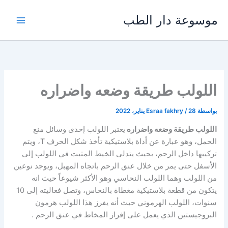
خطي
موسوعة دار الطب
لى
لمحتوى
اللولب طريقة وضعه واضراره
بواسطة
28 يناير، 2022
/
Esraa fakhry
اللولب طريقة وضعه واضراره
يعتبر اللولب إحدى وسائل منع
الحمل، وهو عبارة عن أداة بلاستيكية تأخذ شكل الحرف T، ويتم
تركيبها داخل الرحم، بحيث يتدلى الخيط المثبت في اللولب إلى
الأسفل حتى يمر من خلال عنق الرحم باتجاه المهبل، ويوجد نوعين
من اللولب وهما اللولب النحاسي وهو الأكثر شيوعاً حيث انه
يتكون من قطعة بلاستيكية مغطاة بالنحاس، وتصل فعاليته إلى 10
سنوات، اللولب الهرموني حيث أنه يفرز هذا اللولب هرمون
البروجيستين الذي يعمل على إفراز المخاط في عنق الرحم .