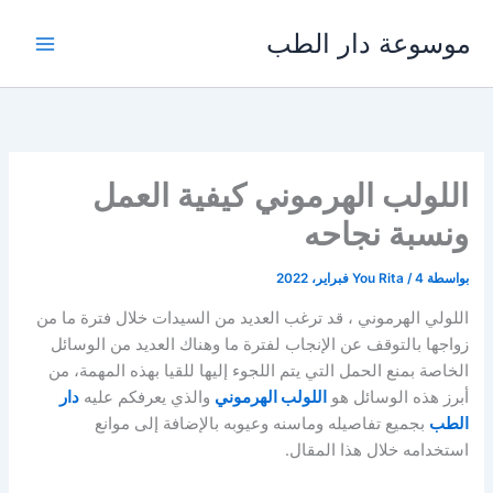
خطي
موسوعة دار الطب
لى
لمحتوى
اللولب الهرموني كيفية العمل
ونسبة نجاحه
بواسطة
4 فبراير، 2022
/
You Rita
اللولي الهرموني ، قد ترغب العديد من السيدات خلال فترة ما من
زواجها بالتوقف عن الإنجاب لفترة ما وهناك العديد من الوسائل
الخاصة بمنع الحمل التي يتم اللجوء إليها للقيا بهذه المهمة، من
أبرز هذه الوسائل هو
اللولب الهرموني
والذي يعرفكم عليه
دار
الطب
بجميع تفاصيله وماسنه وعيوبه بالإضافة إلى موانع
استخدامه خلال هذا المقال.