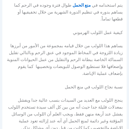
يتم استخدامه في
منع الحمل
طوال فترة وجوده في الرحم كما
يساهم بدوره في تنظيم الدورة الشهرية من خلال تخفيفيها أو
قطعها تماماً.
كيفية عمل اللولب الهرموني
يساهم هذا اللولب من خلال قيامه بمجموعة من الأمور من أبرزها
زيادة اللزوجة في المخاط الموجود في عنق الرحم وبالتالي تقليل
السماكة الخاصة ببطانة الرحم والتقليل من عمل الحيوانات المنوية
وإضعافها فلا تستطيع الوصول للبويضات وتخصيبها كما يقوم
بإضعاف عملية الإباضة.
نسبة نجاح اللولب في منع الحمل
ينجح اللولب مع العديد من السيدات بنسب عالية جدا ويفشل
بمعدلات قليلة جدا حيث أنه من بين كل ألف سيدة تستخدم اللولب
يفشل عند أربعة منهن فقط، ويجب العلم أن اللولب من الوسائل
المؤقتة وغير دائمة لمنع الحمل أي أنه عند إزالته تعود عملية
الإباضة والتخصيب كما كانت من قبل دون أي مشاكل تذكر.