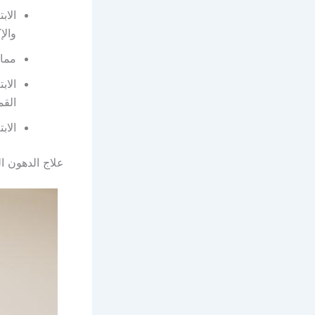
الاب
والإكث
ممارسة
الاب
القم
الاب
علاج الدهون ال