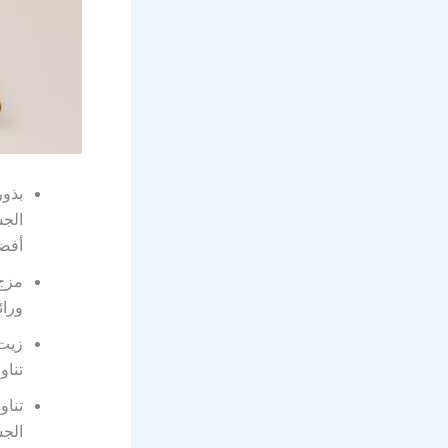
بذور
الجس
أفضل
مزج 
ورائ
زيت 
تناو
تناو
الج