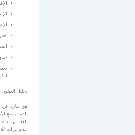
الإف
الإص
الإص
حدو
الحم
حدوث
بعض 
الك
تحليل الدهون ال
هو عبارة عن ت
الدم، ينصح ال
العشرين عام و
عدم مرات للا