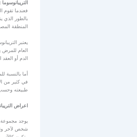
التريبانوسوما :
فعندما تقوم ا
المنطقة المصاب
يعتبر التريبان
العام للمرض ي
الدم أو العقد ا
أما بالنسبة ل
في كثير من ا
طبيعته وحسب ا
اعراض
التريبا
يوجد مجموعة م
شخص لآخر وتخت
وتكون كالآتي :