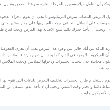
ن أن تتناول ميلاروسوبرو للمرحلة الثانية من هذا المرض وتناول الأو
ناول المريض المصاب بمرض التريبانوسوما يجب أن يقوم بإجراء الفحو
حوصات على السائل النخاعي ويجب القيام بها على مدار سنتين حتى ل
، ويجب أن تأخذ حذرك دائما لمنع الاصابة بهذا المرض ويجب اتباع طر
تريد التأكد من أنك خالي من وجود هذا المرض يجب أن تجري الفحوصات
أن الميكروب لا يوجد في الدم، كما يجب أن تقوم بارتداء الملابس ذات
 تكون محايدة حتى تتجنب الحشرات ودخولها للملابس وتجنب الملابس ال
 له .
قوم باستخدام طارد الحشرات لتخفيف التعرض للدغات التي تقوم بها 
تياط دائما والحذر وقت السفر، ويجب أن لا تأخذ الدم المنتقل من ال
ن لأنه يكون ملوث .