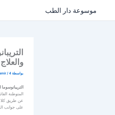
خطي
موسوعة دار الطب
لى
لمحتوى
التريبا
والعلاج
بواسطة
4 فبراير، 2022
/
amir
التريبانوسوما 
المتوطنة القا
عن طريق كلا ا
على جوانب البح