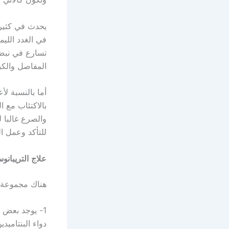
يحدث في كثير 
في الغدد اللي
تسارع في نبض 
المفاصل والكب
أما بالنسبة ل
بالاكتئاب مع 
والصرع غالبا 
للتأكد وعمل ال
علاج
التريبانوس
هناك مجموعة 
1- يوجد بعض 
دواء البنتاميد