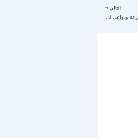
التالي
وان الفا one alpha الجرعة ودواعي الاستعمال