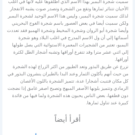
سميت شجرة البمبر بهذا الاسم الذي أطلقوها عليه لأنها في اغلب
الأحيان تتناثر ثمارها وتقع من الشجرة وتصدر صوت يشبه الانفجار
لذلك سميت شجرة البمبر، وليس هذا الاسم الوحيد لشجرة البمبر
ولكن سميت أيضا في بعض العصور باسم شجرة الغوج البحريني
وأيضا شجرة أبو الروان وشجرة المخيط وشجرة الهمبو فقد تعددت
أسمائها إلي أن ول الاسم المدرج في اغلب البلاد وهو شجرة
البمبو، تعتبر من الشجيرات المعمرة الاستوائية التي يصل طولها
إلي اثني عشر مترا وقد تتفرع أوراقها وتشبه أشجار الطل لكثرة
أوراقها.
تزرع عن طريق البذور وتعد الطيور من اكثر الزراع لهذه الشجرة
من حيث أنهم يأكلون الثمار وعند البدا بالطيران ينشرون البذور في
كل مكان فتنبت أشجارا عدة، تتميز الشجرة باللون الأغصان
الرمادي وتتميز بلونها الأصفر المبهج وتصبح اصفر غامق إذا نضجت
دون قطفها، بعض الناس يحبون هذه الشجرة ولما فيها من فائدة
كبيرة عند تناول ثمارها.
أقرأ أيضاً