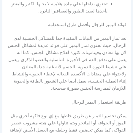
تحتوي بداخلها علي مادة هلامية لا يحبها الكثير والبعض
يأخذها لصيد الطيور والعصافير النادرة.
فوائد البمبر للرجال وأفضل طرق استخدامه
تعد ثمار البمبر من النباتات المفيدة جدا للمشاكل الجنسية لدي
الرجال، حيث تحتوي ثمار البمبر علي فوائد عديدة لمشاكل الجنس
لان بها معادن وفيتامينات كثيرة لعلاج مشاكل الجنس، كما انه
يعمل علي تدفق الدم في الأجهزة التناسلية والعضو الذكرى ويعمل
علي تنشيط الدورة الدموية بالجسم لأنة غنية جدا بالمعادن
ولاحتواء علي مضادات الأكسدة الفعالة لإعطاء الحيوية والنشاط
إثناء العملية الجنسية، يعمل أيضا علي الشعور بالطاقة والحيوية
اللازمان لممارسة الجنس بصورة صحيحة.
طريقة استعمال البمبر للرجال
يمكن تحضير الثمار عن طريق خلطها مع إي نوع فاكهه أخري مثل
الموز أو الجوافة أو المانجو ويتم تناولها علي هيئة مشروب عصير
الفواكه، كما يمكن تحضيره فقط وخلطه مع العسل الأبيض لإضافة