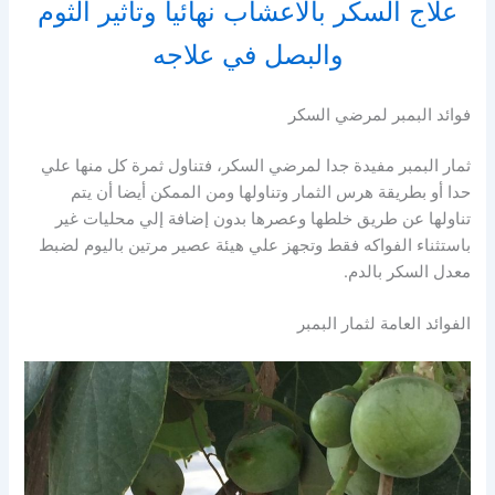
علاج السكر بالاعشاب نهائيا وتأثير الثوم
والبصل في علاجه
فوائد البمبر لمرضي السكر
ثمار البمبر مفيدة جدا لمرضي السكر، فتناول ثمرة كل منها علي
حدا أو بطريقة هرس الثمار وتناولها ومن الممكن أيضا أن يتم
تناولها عن طريق خلطها وعصرها بدون إضافة إلي محليات غير
باستثناء الفواكه فقط وتجهز علي هيئة عصير مرتين باليوم لضبط
معدل السكر بالدم.
الفوائد العامة لثمار البمبر