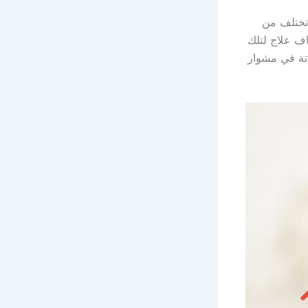
 تختلف من
اف علاج لتلك
تة في مشوار