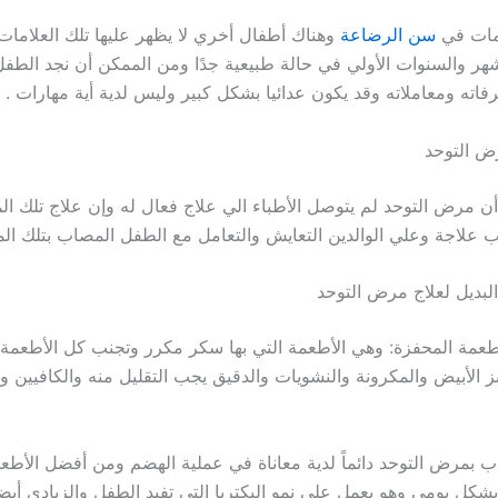
مات في
سن الرضاعة
وهناك أطفال أخري لا يظهر عليها تلك العلاما
هر والسنوات الأولي في حالة طبيعية جدًا ومن الممكن أن نجد الطفل
فاته ومعاملاته وقد يكون عدائيا بشكل كبير وليس لدية أية مهارات .
ض التوحد
 مرض التوحد لم يتوصل الأطباء الي علاج فعال له وإن علاج تلك ا
علاجة وعلي الوالدين التعايش والتعامل مع الطفل المصاب بتلك ال
بديل لعلاج مرض التوحد
عمة المحفزة: وهي الأطعمة التي بها سكر مكرر وتجنب كل الأطعمة ا
 الأبيض والمكرونة والنشويات والدقيق يجب التقليل منه والكافيين وأ
 بمرض التوحد دائماً لدية معاناة في عملية الهضم ومن أفضل الأطعم
بشكل يومي وهو يعمل علي نمو البكتريا التي تفيد الطفل والزبادي أيض