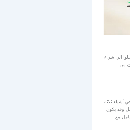
صلوا الي شيء
ون من
أشياء ثلاثة
صل وقد يكون
امل مع