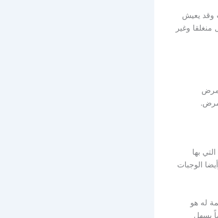
ت وقد يعيش
 منغلقا وغير
لمرض
مرض.
لتي بها
يضا الوجبات
ة له هو
اً يسهل