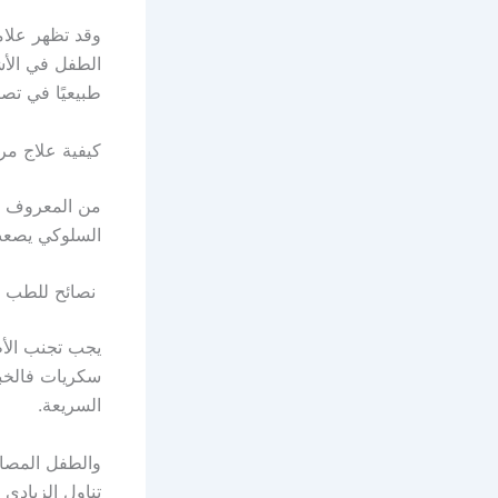
وقد تظهر علا
الطفل في الأش
طبيعيًا في تصر
كيفية علاج مر
من المعروف أن
السلوكي يصعب 
نصائح للطب ال
يجب تجنب الأط
سكريات فالخبز
السريعة.
والطفل المصاب
تناول الزبادي 