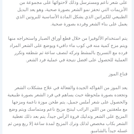
على شعر ناعم ومسترسل وذلك لاحتوائها على مجموعة من
الأنزيمات التي تحفز نمو الشعر بصورة صحية، وهو يعد البديل
الطبيعي للكيراتين الذي يشكل المادة الأساسية للبروتين الذي
يعمل على بناء الشعر وفرده بصورة صحية.
يتم استخدام الألوفيرا من خلال قطع أوراق الصبار واستخراجه منها
ويتم مزج كمية منه في كوب ماء دافيء ويوضع على الشعر المراد
فرده مع التسريح بالمشط وتركه لنصف ساعة ثم شطفه وتكرر
العملية للحصول على افضل نتيجة في عملية فرد الشعر.
قناع الموز
يعد الموز من الفواكه الجيدة والفعالة في علاج مشكلات الشعر
وتجعده بصورة ملحوظة حيث يساهم في فرد الشعر بصورة طبيعية
والحصول على شعر أملس جميل، يتم طحن موزة ناعمة ومزجها
مع ملعقتين من اللبن الرائب لينتج مزيج ناعم ومتماسك ويتم وضع
المزيج على الشعر وتدليك فروة الرأس جيداً، يتم بعد ذلك تغطية
الشعر بكاب مخصص لذلك وترك المزيج لمدة ساعة إلا ربع ومن ثم
غسله جيداً بالشامبو.