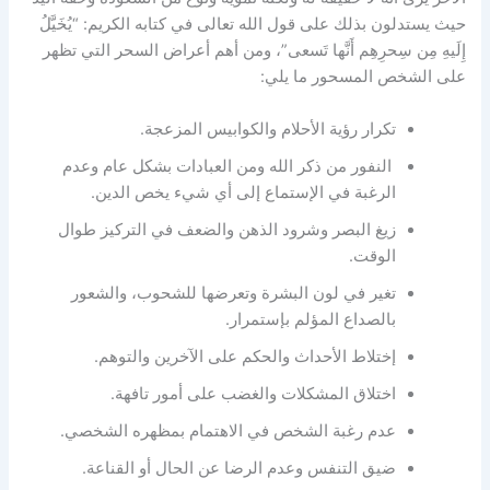
حيث يستدلون بذلك على قول الله تعالى في كتابه الكريم: “يُخَيَّلُ
إِلَيهِ مِن سِحرِهِم أَنَّها تَسعى”، ومن أهم أعراض السحر التي تظهر
على الشخص المسحور ما يلي:
تكرار رؤية الأحلام والكوابيس المزعجة.
النفور من ذكر الله ومن العبادات بشكل عام وعدم
الرغبة في الإستماع إلى أي شيء يخص الدين.
زيغ البصر وشرود الذهن والضعف في التركيز طوال
الوقت.
تغير في لون البشرة وتعرضها للشحوب، والشعور
بالصداع المؤلم بإستمرار.
إختلاط الأحداث والحكم على الآخرين والتوهم.
اختلاق المشكلات والغضب على أمور تافهة.
عدم رغبة الشخص في الاهتمام بمظهره الشخصي.
ضيق التنفس وعدم الرضا عن الحال أو القناعة.