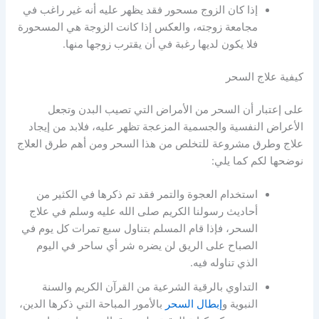
إذا كان الزوج مسحور فقد يظهر عليه أنه غير راغب في
مجامعة زوجته، والعكس إذا كانت الزوجة هي المسحورة
فلا يكون لديها رغبة في أن يقترب زوجها منها.
كيفية علاج السحر
على إعتبار أن السحر من الأمراض التي تصيب البدن وتجعل
الأعراض النفسية والجسمية المزعجة تظهر عليه، فلابد من إيجاد
علاج وطرق مشروعة للتخلص من هذا السحر ومن أهم طرق العلاج
نوضحها لكم كما يلي:
استخدام العجوة والتمر فقد تم ذكرها في الكثير من
أحاديث رسولنا الكريم صلى الله عليه وسلم في علاج
السحر، فإذا قام المسلم بتناول سبع تمرات كل يوم في
الصباح على الريق لن يضره شر أي ساحر في اليوم
الذي تناوله فيه.
التداوي بالرقية الشرعية من القرآن الكريم والسنة
النبوية و
إبطال السحر
بالأمور المباحة التي ذكرها الدين،