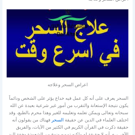
اعراض السحر وعلاجه
السحر يعرف على أنه كل عمل فيه خداع يؤثر على الشخص ودائماً
يكون نتيجة الإستعانة والتقرب من أمور غير شرعية بعيدة عن الله
سبحانه وتعالى ويمكن تعلمه وتعليمه للغير وهذا محرم بالطبع، وقد
اختلف العلماء في الدين عن حقيقة
السحر
فهناك من يقولون أنه
حقيقة ذكرت في القرآن الكريم في الكثير من الآيات، والفريق
الآخر يرى أنه لا حقيقة له ولكنه تمويه ونوع من الشعوذة وخفة اليد