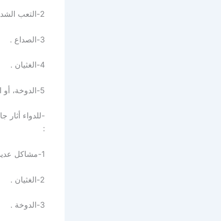
2-التعب الشديد، بسبب انخفاض السعرات الحرارية .
3-الصداع .
4-الغثيان .
5-الدوخة، أو الدوار .
-للدواء أثار جا
:
1-مشاكل عديدة في المعدة .
2-الغثيان .
3-الدوخة .