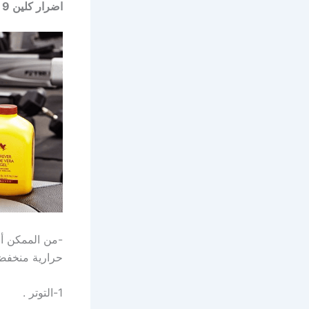
اضرار كلين 9
حرارية منخفضة
1-التوتر .