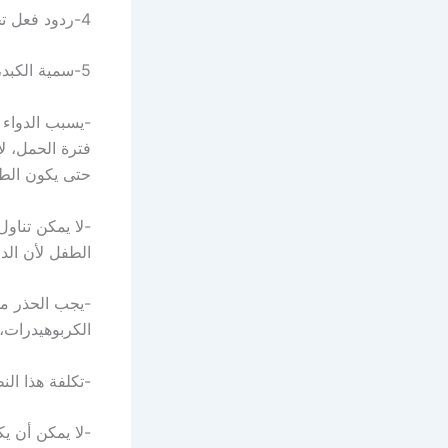
4-ردود فعل تحسسية في بعض الحالات .
5-سمية الكبد، في حالة الاستخدام الطويل للدواء .
-يسبب الدواء 
فترة الحمل، ل
حتى يكون الطف
-لا يمكن تناو
الطفل لأن الدو
-يجب الحذر م
الكربوهيدرات،
-تكلفة هذا الن
-لا يمكن أن يكون كلين 9 نظام غذائي