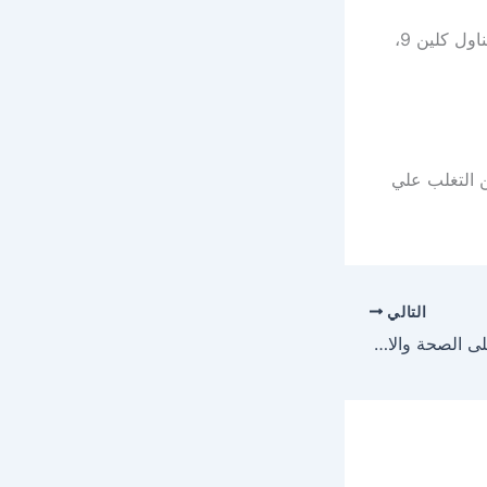
-يشتكي العديد من الأشخاص الذين استخدموا الدواء بحدوث إمساك أول الفترة من تناول كلين 9،
ن التغلب علي
التالي
اضرار المواد الحافظة على الصحة والامراض التى تسببها