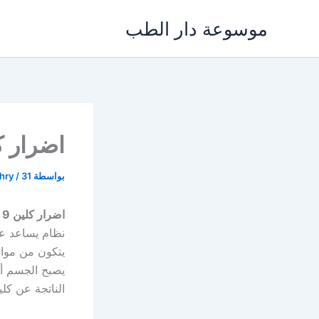
خطي
موسوعة دار الطب
لى
لمحتوى
اضرار كلين 9 
بواسطة
31 يناير، 2022
/
khry
اضرار كلين 9
نظام يساعد ع
يتكون من مواد
يصبح الجسم أك
الناتجة عن كلين 9 بالتفاصيل الك