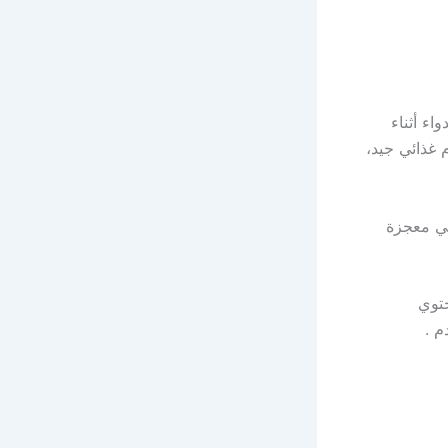
ء أثناء
 غذائي جيد،
في معجزة
توي
م .