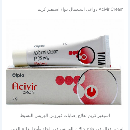
Acivir Cream دواعي استعمال دواء اسيفير كريم
اسيفير كريم لعلاج إصابات فيروس الهربس البسيط
له دور فعال في علاج حالات الهربس في الجلد وأيضا يعالج العين