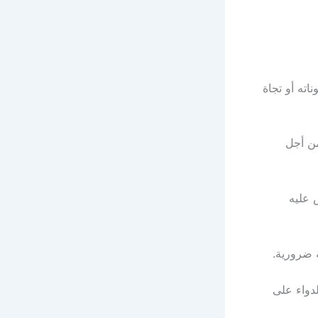
اته أو تجاة
من أجل
 عليه
لدواء على