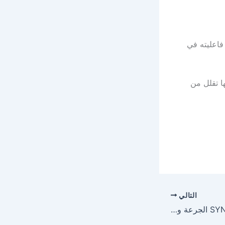
 فاعليته في
ها تقلل من
التالي
سنكروجيت SYNCHROGIT الجرعة ودواعي الاستعمال