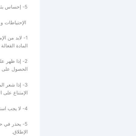
5- إحساس بثقل في الذراع وألم في منطقة الظهر والرقبة.
الإحتياطات و 
1- لابد من ال
المادة الفعالة 
2- إذا ظهر 
الحصول على ر
3- إذا شعر ا
الإمتناع على ا
4- لا يجب استخدام الامبولات في فترة الحمل والرضاعة الطبيعية إلا إذا كانت الحالة ضرورية.
5- يحذر في ح
الإطلاق.