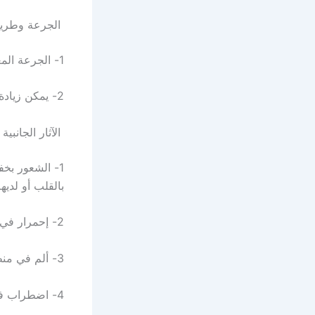
الجرعة وطريق
1- الجرعة المعتادة أمبول مكون من ثلاث مرات في الأسبوع أو على حسب إرشاد الطبيب.
2- يمكن زيادة الجرعة على حسب حالة المريض ولكن الطبيب وحده من يقرر ذلك.
الآثار الجانبي
1- الشعور بخ
بالقلب أو لد
2- إحمرار في الوجه والشعور بالصداع والدوار الشديد.
3- ألم في منطقة الصدر وضيق في التنفس.
4- اضطراب في الجهاز الهضمي والتعرض للقيء والغثيان.