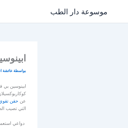
خطي
موسوعة دار الطب
لى
لمحتوى
ابينوسي
بواسطة
عائشة ا
ابينوسين بي ف
كوكاربوكسيلاز، و س
عن
حقن تقوي
التي تصيب الظ
دواعي استعما