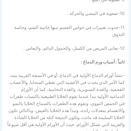
10-صعوبة في المشي والحركة .
11-حدوث تغييرات في حواس الجسم منها حاسة الشم، وحاسة
التذوق.
12-يعانى المريض من الكسل، والخمول الدائم، والنعاس .
ثانياً : أسباب ورم الدماغ :
-تنشأ أورام الدماغ الأولية في الدماغ، أو في الأنسجة القريبة منه،
كما الأمر الذي يحدث في الأغشية التي تغطي السحايا، والأعصاب
القحفية، والغدة الصنوبرية، والغدة النخامية، كما أن الأورام
الدماغية الأولية تبدأ عندما تقوم الخلايا الطبيعية باكتساب طفرات
في الحمض النووي، وتقوم هذه الطفرات بالسماح الخلايا بالنمو
والانقسام بمعدلات زائدة، وتبدأ هذه الخلايا بالعيش، وبالتالي تكون
الخلايا السليمة قد ماتت، وتكون النتيجة كتلة من الخلايا الشاذة
والغريبة التي تشكل الأورام، حيث أن الأورام الأولية هي أقل شيوعاً