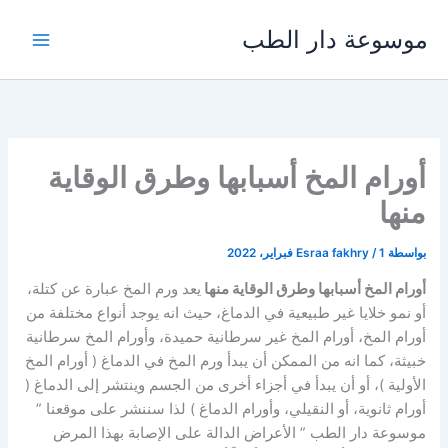
خطي
موسوعة دار الطب
لى
لمحتوى
أورام المخ أسبابها وطرق الوقاية
منها
بواسطة
1 فبراير، 2022
/
Esraa fakhry
أورام المخ أسبابها وطرق الوقاية منها
يعد ورم المخ عبارة عن كتلة،
أو نمو خلايا غير طبيعية في الدماغ، حيث انه يوجد أنواع مختلفة من
أورام المخ، أورام المخ غير سرطانية حميدة، وأورام المخ سرطانية
خبيثة، كما انه من الممكن أن يبدأ ورم المخ في الدماغ ( أورام المخ
الأولية )، أو أن يبدأ في أجزاء أخرى من الجسم وينتشر إلى الدماغ (
أورام ثانوية، أو النقيلي، وأورام الدماغ ) لذا سننشر على موقعنا ”
موسوعة دار الطب ” الأعراض الدالة على الإصابة بهذا المرض