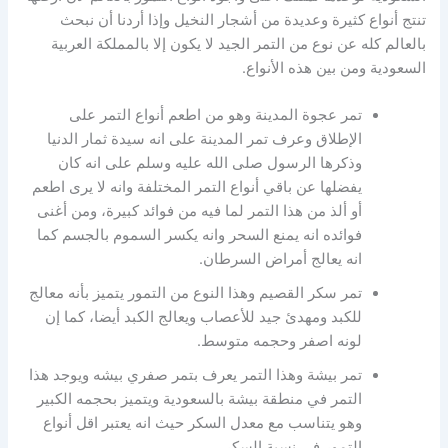
تنتج أنواع كثيرة وعديدة من أشجار النخيل وإذا أردنا أن نبحث
بالعالم كله عن نوع من التمر الجيد لا يكون إلا بالمملكة العربية
السعودية ومن بين هذه الأنواع.
تمر عجوة المدينة وهو من اطعم أنواع التمر على
الإطلاق وعرف تمر المدينة على انه سيدة ثمار الدنيا
وذكرها الرسول صلى الله عليه وسلم على انه كان
يفضلها عن باقي أنواع التمر المختلفة وانه لا يرى اطعم
أو ألذ من هذا التمر لما فيه من فوائد كبيرة، ومن أغنى
فوائده انه يمنع السحر وانه يكسر السموم بالجسم كما
انه يعالج أمراض السرطان.
تمر سكر القصيم وهذا النوع من التمور يتميز بأنه معالج
للكبد ومهدئ جيد للأعصاب ويعالج الكبد أيضا، كما إن
لونه اصفر وحجمه متوسط.
تمر بيشة وهذا التمر يعرف بتمر صفري بيشه ويوجد هذا
التمر في منطقة بيشة بالسعودية ويتميز بحجمه الكبير
وهو يتناسب مع معدل السكر حيث انه يعتبر اقل أنواع
التمور في نسبة السكر.