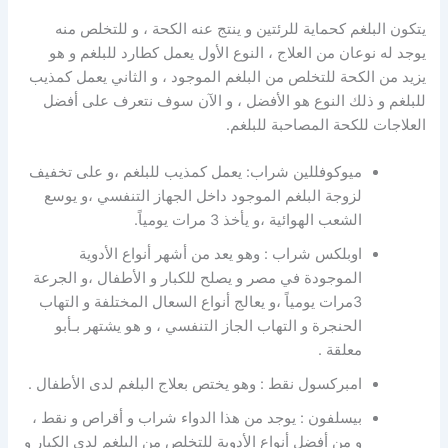
يتكون البلغم كحماية للرئتين و ينتج عنه الكحة ، و للتخلص منه
يوجد له نوعان من العلاج ، النوع الأول يعمل كطارد للبلغم و هو
يزيد من الكحة للتخلص من البلغم الموجود ، و الثاني يعمل كمذيب
للبلغم و ذلك النوع هو الأفضل ، و الآن سوف نتعرف على أفضل
العلاجات للكحة المصاحبة للبلغم.
ميوكوفللين شراب: يعمل كمذيب للبلغم ،و على تخفيف
لزوجة البلغم الموجود داخل الجهاز التنفسي ،و يوسع
الشعب الهوائية ،و يأخذ 3 مرات يومياً.
اوبلكس شراب : وهو يعد من أشهر أنواع الأدوية
الموجودة في مصر و يصلح للكبار و الأطفال ،و الجرعة
3مرات يومياً ،و يعالج أنواع السعال المختلفة و التهاب
الحنجرة و التهاب الجاز التنفسي ، و هو يشتهر بـأبو
معلقة .
امبركسول نقط : وهو يختص بعلاج البلغم لدى الأطفال .
بيسلفون : يوجد من هذا الدواء شراب و أقراص و نقط ،
و من أفضل أنواع الأدوية للتخلص من البلغم لدى الكبار و