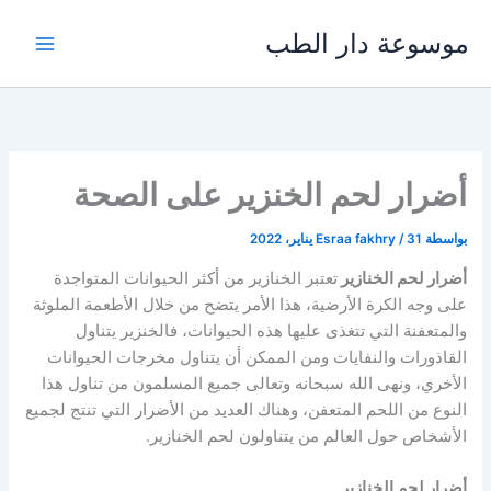
خطي
موسوعة دار الطب
لى
لمحتوى
أضرار لحم الخنزير على الصحة
بواسطة
31 يناير، 2022
/
Esraa fakhry
أضرار لحم الخنازير
تعتبر الخنازير من أكثر الحيوانات المتواجدة
على وجه الكرة الأرضية، هذا الأمر يتضح من خلال الأطعمة الملوثة
والمتعفنة التي تتغذى عليها هذه الحيوانات، فالخنزير يتناول
القاذورات والنفايات ومن الممكن أن يتناول مخرجات الحيوانات
الأخري، ونهى الله سبحانه وتعالى جميع المسلمون من تناول هذا
النوع من اللحم المتعفن، وهناك العديد من الأضرار التي تنتج لجميع
الأشخاص حول العالم من يتناولون لحم الخنازير.
أضرار لحم الخنازير