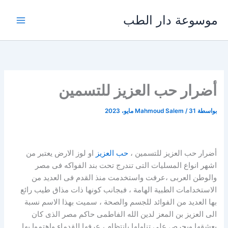
خطي
موسوعة دار الطب
لى
لمحتوى
أضرار حب العزيز للتسمين
بواسطة
31 مايو، 2023
/
Mahmoud Salem
أضرار حب العزيز للتسمين ،
حب العزيز
او لوز الارض يعتبر من
اشهر انواع المسليات التى تندرج تحت بند الفواكه فى مصر
والوطن العربى ،عرفت واستخدمت منذ القدم فى العديد من
الاستخدامات الطبية الهامة ، فبجانب كونها ذات مذاق طيب رائع
بها العديد من الفوائد للجسم والصحة ، سميت بهذا الاسم نسبة
الى العزيز بن المعز لدين الله الفاطمى حاكم مصر الذى كان
يعشقها ويحرص على تناولها بانتظام ، عرفها القدماء واهتموا بها