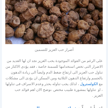
أضرار حب العزيز للتسمين
على الرغم من الفوائد الموجودة بحب العزيز نجد ان لها العديد من
الاضرار التى تخص استخدامها للسمنة خاصة ، فقد يؤدى الاكثار من
تناول حب العزيز الى ارتفاع ضغط الدم وايضاً الى زيادة الدهون
بالجسم وارتفاع الدهون الثلاثية ومن الممكن ان يؤدى الى مشكلات
مع
الكولسترول
، لذلك يجب تناوله بحذر وعدم الاسراف فى تناولها
، او تناولها بمشورة طبيب مختص .نوضح الان اهم فوائد حب
العزيز .