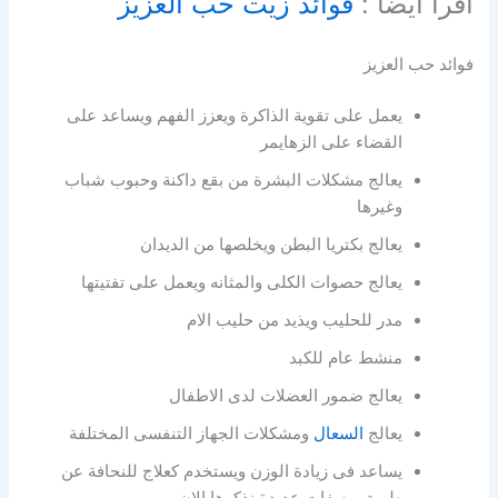
اقرأ ايضاً :
فوائد زيت حب العزيز
فوائد حب العزيز
يعمل على تقوية الذاكرة ويعزز الفهم ويساعد على
القضاء على الزهايمر
يعالج مشكلات البشرة من بقع داكنة وحبوب شباب
وغيرها
يعالج بكتريا البطن ويخلصها من الديدان
يعالج حصوات الكلى والمثانه ويعمل على تفتيتها
مدر للحليب ويذيد من حليب الام
منشط عام للكبد
يعالج ضمور العضلات لدى الاطفال
يعالج
السعال
ومشكلات الجهاز التنفسى المختلفة
يساعد فى زيادة الوزن ويستخدم كعلاج للنحافة عن
طريق وصفات عديدة نذكرها الان